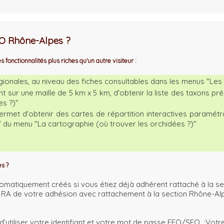
FO Rhône-Alpes ?
onctionnalités plus riches qu'un autre visiteur :
gionales, au niveau des fiches consultables dans les menus "Les 
nt sur une maille de 5 km x 5 km, d'obtenir la liste des taxons pr
es ?)"
permet d'obtenir des cartes de répartition interactives paramét
e" du menu "La cartographie (où trouver les orchidées ?)"
s ?
utomatiquement créés si vous étiez déjà adhérent rattaché à la s
O RA de votre adhésion avec rattachement à la section Rhône-Alp
 d’utiliser votre identifiant et votre mot de passe FFO/SFO :Vot