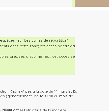
espèces" et "Les cartes de répartition".
ésents dans cette zone; cet accès se fait via
rables précises à 250 mètres ; cet accès se
ection Rhône-Alpes à la date du 14 mars 2015,
es (généralement une fois l’an au mois de
re
Identifiant
est structuré de la manière