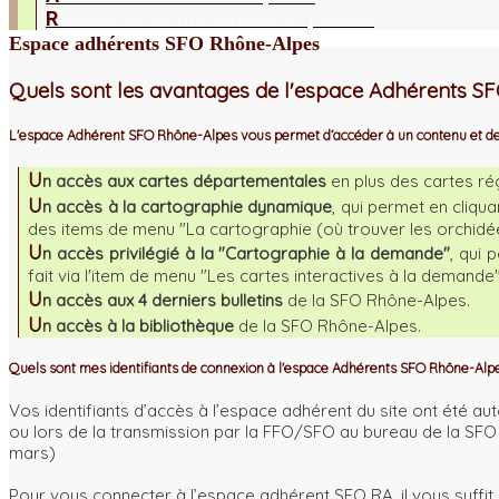
R
éalisation du site
(Auteurs et photos)
Espace adhérents SFO Rhône-Alpes
Quels sont les avantages de l'espace Adhérents S
L'espace Adhérent SFO Rhône-Alpes vous permet d’accéder à un contenu et des f
U
n accès aux cartes départementales
en plus des cartes ré
U
n accès à la cartographie dynamique
, qui permet en cliqua
des items de menu "La cartographie (où trouver les orchidé
U
n accès privilégié à la "Cartographie à la demande"
, qui 
fait via l'item de menu "Les cartes interactives à la demand
U
n accès aux 4 derniers bulletins
de la SFO Rhône-Alpes.
U
n accès à la bibliothèque
de la SFO Rhône-Alpes.
Quels sont mes identifiants de connexion à l'espace Adhérents SFO Rhône-Alpe
Vos identifiants d’accès à l’espace adhérent du site ont été a
ou lors de la transmission par la FFO/SFO au bureau de la SF
mars)
Pour vous connecter à l’espace adhérent SFO RA, il vous suffit