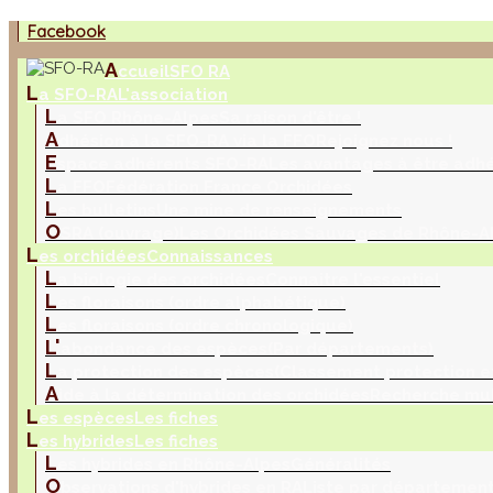
Facebook
A
ccueil
SFO RA
L
a SFO-RA
L'association
L
a SFO Rhône-Alpes
Sa raison d'être !
A
dhésion à la SFO-RA via la FFO
Rejoignez nous !
E
space adhérents SFO-RA
Les avantages à être adh
L
a FFO
Fédération France Orchidées
L
es bulletins
Une mine de renseignements
O
SRA (ouvrage)
Les Orchidées Sauvages de Rhône-A
L
es orchidées
Connaissances
L
a biologie des orchidées
Connaitre l'essentiel
L
es floraisons (ordre alphabétique)
L
es floraisons (ordre chronologique)
L'
abondance des espèces
(Par départements)
L
a protection des espèces
(Classement protection e
A
ide à la détermination des orchidées
Recherche mul
L
es espèces
Les fiches
L
es hybrides
Les fiches
L
es hybrides en Rhône-Alpes
Généralités
O
bservations d'hybrides en RA
Liste par départemen