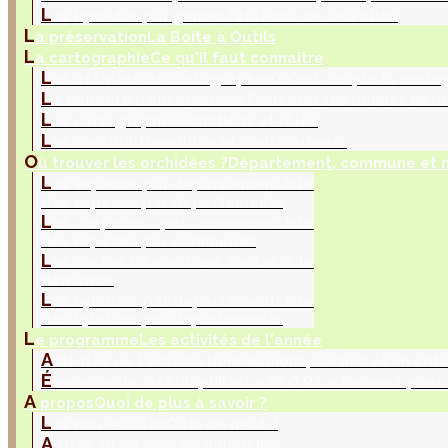
L
es hybrides par genres
Tableaux de sélection
L
a préservation
La Boite à Outils
L
a cartographie
Ce qu'il faut connaitre
L
es activités de cartographie
Qu'est ce que la carto
L
a collecte d’observations
Collecter les donnés natu
L
es cartographes
Fonctions et rôles
L
es contributions
Bilan et contributeurs
O
ù trouver les orchidées ?
Département, commune et m
L
es espèces par département
Liste
des espèces par départements
L
es espèces par commune
Liste
des espèces par communes
L
es cartes interactives
Cartes à la
demande
L
es hybrides par département
Liste
des hybrides par départements
L
e programme
Les activités de l'année
A
ctivités de l'association
Réunions, sorties et inventa
É
vènements orchidophiles
La SFO RA a recensé pour
A
propos
Quoi de plus à savoir ?
L
es nouveautés
Quoi de neuf ?
A
utres sites
Liens orchidophiles