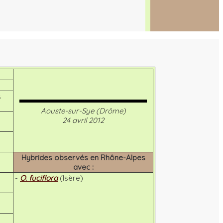
s
Aouste-sur-Sye (Drôme)
24 avril 2012
Hybrides observés en Rhône-Alpes
avec :
-
O. fuciflora
(Isère)