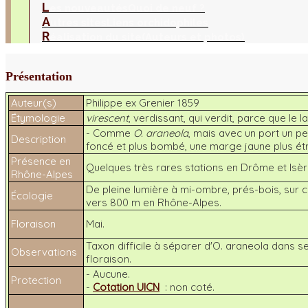
L
es nouveautés
Quoi de neuf ?
A
utres sites
Liens orchidophiles
R
éalisation du site
(Auteurs et photos)
Présentation
Auteur(s)
Philippe ex Grenier 1859
Étymologie
virescent
, verdissant, qui verdit, parce que le
- Comme
O. araneola
, mais avec un port un pe
Description
foncé et plus bombé, une marge jaune plus étr
Présence en
Quelques très rares stations en Drôme et Isèr
Rhône-Alpes
De pleine lumière à mi-ombre, prés-bois, sur 
Écologie
vers 800 m en Rhône-Alpes.
Floraison
Mai.
Taxon difficile à séparer d'
O. araneola
dans ses
Observations
floraison.
- Aucune.
Protection
-
Cotation UICN
: non coté.