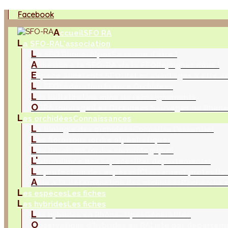
Facebook
A
ccueil
SFO RA
L
a SFO-RA
L'association
L
a SFO Rhône-Alpes
Sa raison d'être !
A
dhésion à la SFO-RA via la FFO
Rejoignez nous !
E
space adhérents SFO-RA
Les avantages à être a
L
a FFO
Fédération France Orchidées
L
es bulletins
Une mine de renseignements
O
SRA (ouvrage)
Les Orchidées Sauvages de Rhône
L
es orchidées
Connaissances
L
a biologie des orchidées
Connaitre l'essentiel
L
es floraisons (ordre alphabétique)
L
es floraisons (ordre chronologique)
L'
abondance des espèces
(Par départements)
L
a protection des espèces
(Classement protection
A
ide à la détermination des orchidées
Recherche m
L
es espèces
Les fiches
L
es hybrides
Les fiches
L
es hybrides en Rhône-Alpes
Généralités
O
bservations d'hybrides en RA
Liste par départem