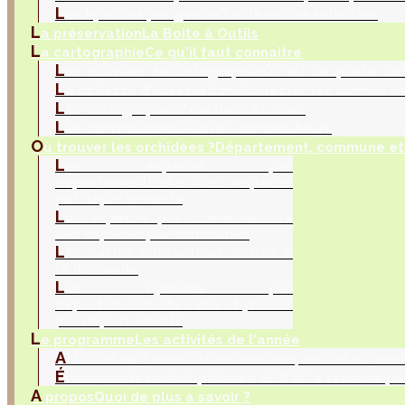
L
es hybrides par genres
Tableaux de sélection
L
a préservation
La Boite à Outils
L
a cartographie
Ce qu'il faut connaitre
L
es activités de cartographie
Qu'est ce que la car
L
a collecte d’observations
Collecter les donnés na
L
es cartographes
Fonctions et rôles
L
es contributions
Bilan et contributeurs
O
ù trouver les orchidées ?
Département, commune et 
L
es espèces par
département
Liste des espèces
par départements
L
es espèces par commune
Liste
des espèces par communes
L
es cartes interactives
Cartes à
la demande
L
es hybrides par
département
Liste des hybrides
par départements
L
e programme
Les activités de l'année
A
ctivités de l'association
Réunions, sorties et inve
É
vènements orchidophiles
La SFO RA a recensé po
A
propos
Quoi de plus à savoir ?