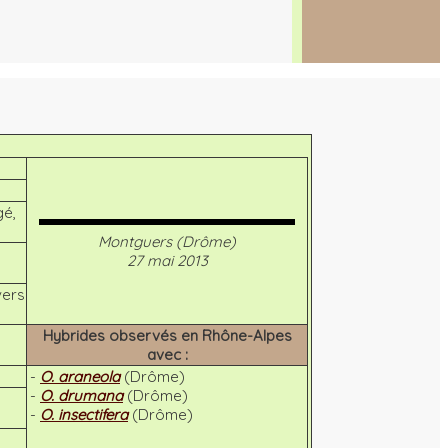
gé,
Montguers (Drôme)
27 mai 2013
vers
Hybrides observés en Rhône-Alpes
avec :
-
O. araneola
(Drôme)
-
O. drumana
(Drôme)
-
O. insectifera
(Drôme)