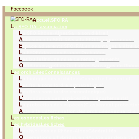
Facebook
A
ccueil
SFO RA
L
a SFO-RA
L'association
L
a SFO Rhône-Alpes
Sa raison d'être !
A
dhésion à la SFO-RA via la FFO
Rejoignez nous !
E
space adhérents SFO-RA
Les avantages à être a
L
a FFO
Fédération France Orchidées
L
es bulletins
Une mine de renseignements
O
SRA (ouvrage)
Les Orchidées Sauvages de Rhône
L
es orchidées
Connaissances
L
a biologie des orchidées
Connaitre l'essentiel
L
es floraisons (ordre alphabétique)
L
es floraisons (ordre chronologique)
L'
abondance des espèces
(Par départements)
L
a protection des espèces
(Classement protection
A
ide à la détermination des orchidées
Recherche m
L
es espèces
Les fiches
L
es hybrides
Les fiches
L
es hybrides en Rhône-Alpes
Généralités
O
bservations d'hybrides en RA
Liste par départem