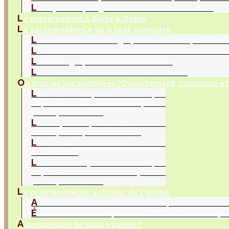
L
es hybrides par genres
Tableaux de sélection
L
a préservation
La Boite à Outils
L
a cartographie
Ce qu'il faut connaitre
L
es activités de cartographie
Qu'est ce que la car
L
a collecte d’observations
Collecter les donnés na
L
es cartographes
Fonctions et rôles
L
es contributions
Bilan et contributeurs
O
ù trouver les orchidées ?
Département, commune et 
L
es espèces par
département
Liste des espèces
par départements
L
es espèces par commune
Liste
des espèces par communes
L
es cartes interactives
Cartes à
la demande
L
es hybrides par
département
Liste des hybrides
par départements
L
e programme
Les activités de l'année
A
ctivités de l'association
Réunions, sorties et inve
É
vènements orchidophiles
La SFO RA a recensé po
A
propos
Quoi de plus à savoir ?