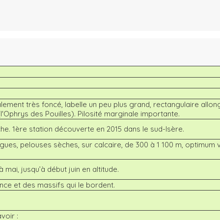
ement très foncé, labelle un peu plus grand, rectangulaire allon
 (l'Ophrys des Pouilles). Pilosité marginale importante.
e. 1ère station découverte en 2015 dans le sud-Isère.
igues, pelouses sèches, sur calcaire, de 300 à 1 100 m, optimum 
 à mai, jusqu’à début juin en altitude.
e et des massifs qui le bordent.
voir :