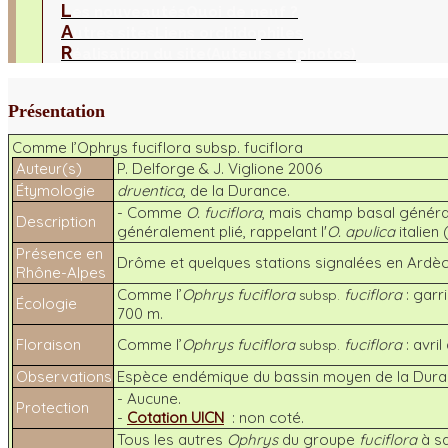
L
es nouveautés
Quoi de neuf ?
A
utres sites
Liens orchidophiles
R
éalisation du site
(Auteurs et photos)
Présentation
Comme l’Ophrys fuciflora subsp. fuciflora
Auteur(s)
P. Delforge & J. Viglione 2006
Étymologie
druentica
, de la Durance.
- Comme
O. fuciflora
, mais champ basal général
Description
généralement plié, rappelant l'
O. apulica
italien
Présence en
Drôme et quelques stations signalées en Ardèch
Rhône-Alpes
Comme l’
Ophrys fuciflora
fuciflora
: garr
subsp.
Écologie
700 m.
Floraison
Comme l’
Ophrys fuciflora
fuciflora
: avril
subsp.
Observations
Espèce endémique du bassin moyen de la Duranc
- Aucune.
Protection
-
Cotation UICN
: non coté.
Tous les autres
Ophrys
du groupe
fuciflora
à sa