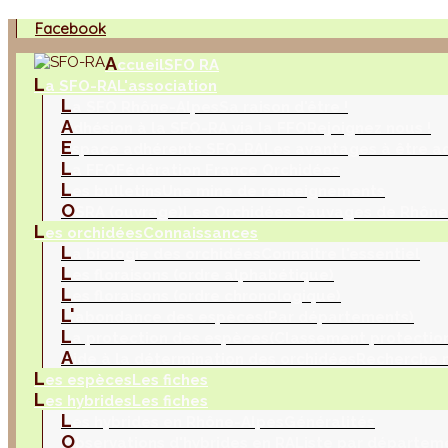
Facebook
A
ccueil
SFO RA
L
a SFO-RA
L'association
L
a SFO Rhône-Alpes
Sa raison d'être !
A
dhésion à la SFO-RA via la FFO
Rejoignez nous !
E
space adhérents SFO-RA
Les avantages à être a
L
a FFO
Fédération France Orchidées
L
es bulletins
Une mine de renseignements
O
SRA (ouvrage)
Les Orchidées Sauvages de Rhône
L
es orchidées
Connaissances
L
a biologie des orchidées
Connaitre l'essentiel
L
es floraisons (ordre alphabétique)
L
es floraisons (ordre chronologique)
L'
abondance des espèces
(Par départements)
L
a protection des espèces
(Classement protection
A
ide à la détermination des orchidées
Recherche m
L
es espèces
Les fiches
L
es hybrides
Les fiches
L
es hybrides en Rhône-Alpes
Généralités
O
bservations d'hybrides en RA
Liste par départem