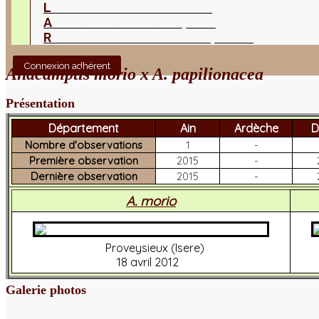
L
es nouveautés
Quoi de neuf ?
A
utres sites
Liens orchidophiles
R
éalisation du site
(Auteurs et photos)
Connexion adhérent
Anacamptis morio x A. papilionacea
Présentation
Département
Ain
Ardèche
D
Nombre d'observations
1
-
Première observation
2015
-
Dernière observation
2015
-
A. morio
Proveysieux (Isere)
18 avril 2012
Galerie photos