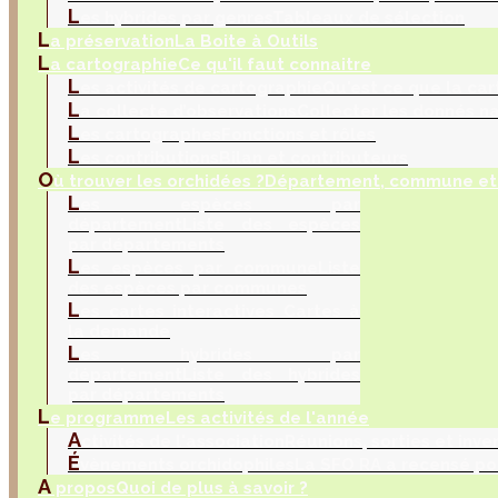
L
es hybrides par genres
Tableaux de sélection
L
a préservation
La Boite à Outils
L
a cartographie
Ce qu'il faut connaitre
L
es activités de cartographie
Qu'est ce que la car
L
a collecte d’observations
Collecter les donnés na
L
es cartographes
Fonctions et rôles
L
es contributions
Bilan et contributeurs
O
ù trouver les orchidées ?
Département, commune et 
L
es espèces par
département
Liste des espèces
par départements
L
es espèces par commune
Liste
des espèces par communes
L
es cartes interactives
Cartes à
la demande
L
es hybrides par
département
Liste des hybrides
par départements
L
e programme
Les activités de l'année
A
ctivités de l'association
Réunions, sorties et inve
É
vènements orchidophiles
La SFO RA a recensé po
A
propos
Quoi de plus à savoir ?