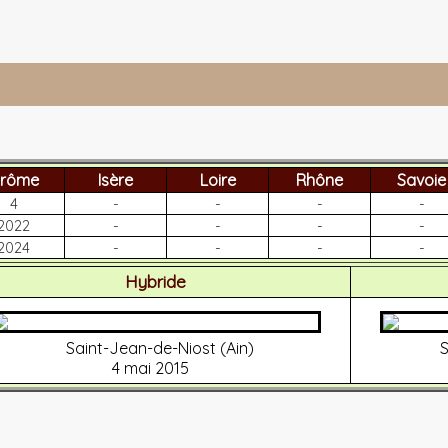
rôme
Isère
Loire
Rhône
Savoie
4
-
-
-
-
2022
-
-
-
-
2024
-
-
-
-
Hybride
Saint-Jean-de-Niost (Ain)
S
4 mai 2015