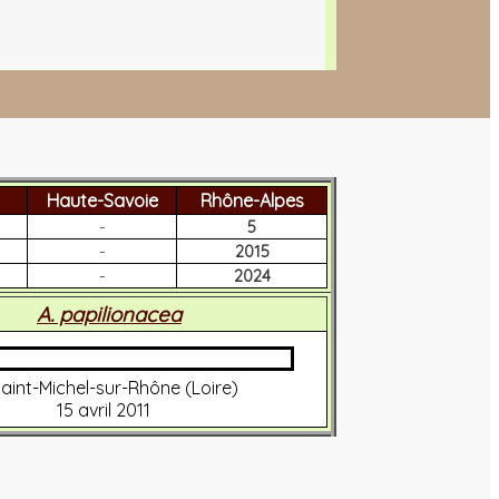
Haute-Savoie
Rhône-Alpes
-
5
-
2015
-
2024
A. papilionacea
aint-Michel-sur-Rhône (Loire)
15 avril 2011