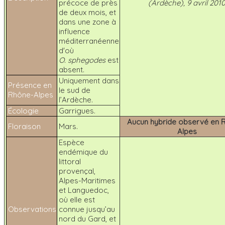
précoce de près
(Ardèche), 9 avril 201
de deux mois, et
dans une zone à
influence
méditerranéenne
d'où
O. sphegodes
est
absent.
Uniquement dans
Présence en
le sud de
Rhône-Alpes
l’Ardèche.
Écologie
Garrigues.
Aucun hybride observé en 
Floraison
Mars.
Alpes
Espèce
endémique du
littoral
provençal,
Alpes-Maritimes
et Languedoc,
où elle est
Observations
connue jusqu’au
nord du Gard, et