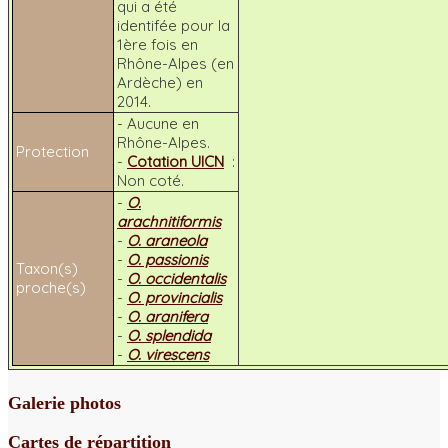
qui a été
identifée pour la
1ère fois en
Rhône-Alpes (en
Ardèche) en
2014.
- Aucune en
Rhône-Alpes.
Protection
-
Cotation UICN
:
Non coté.
-
O.
arachnitiformis
-
O. araneola
-
O. passionis
Taxon(s)
-
O. occidentalis
proche(s)
-
O. provincialis
-
O. aranifera
-
O. splendida
-
O. virescens
Galerie photos
Cartes de répartition