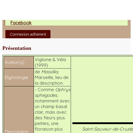
Facebook
Connexion adhérent
Présentation
Viglione & Véla
Auteur(s)
(1999)
de
Massillia
,
Étymologie
Marseille, lieu de
la description.
- Comme
Ophrys
sphegodes
,
notamment avec
un champ basal
clair, mais avec
des fleurs plus
petites, une
floraison plus
Saint-Sauveur-de-Cruziè
Description