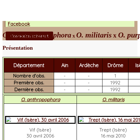
Facebook
Orchis anthropophora
O. militaris
O. pur
x
x
Connexion adhérent
Présentation
Département
Ain
Ardèche
Drôme
Is
Nombre d'obs.
-
-
1
Première obs.
-
-
1992
Dernière obs.
-
-
1992
O. anthropophora
O. militaris
Vif (Isère)
Trept (Isère)
30 avril 2006
16 mai 2010