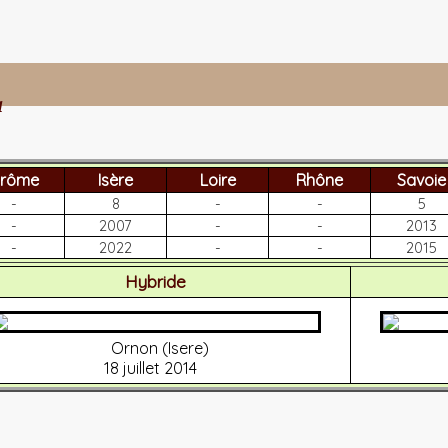
a
rôme
Isère
Loire
Rhône
Savoie
-
8
-
-
5
-
2007
-
-
2013
-
2022
-
-
2015
Hybride
Ornon (Isere)
18 juillet 2014