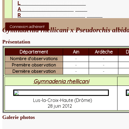
L
es nouveautés
Quoi de neuf ?
A
utres sites
Liens orchidophiles
R
éalisation du site
(Auteurs et photos)
Connexion adhérent
Gymnadenia rhellicani x Pseudorchis albid
Présentation
Département
Ain
Ardèche
D
Nombre d'observations
-
-
Première observation
-
-
Dernière observation
-
-
Gymnadenia rhellicani
Lus-la-Croix-Haute (Drôme)
28 juin 2012
Galerie photos