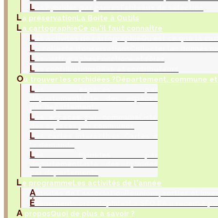
L
es hybrides par genres
Tableaux de sélection
L
a préservation
La Boite à Outils
L
a cartographie
Ce qu'il faut connaitre
L
es activités de cartographie
Qu'est ce que la car
L
a collecte d’observations
Collecter les donnés na
L
es cartographes
Fonctions et rôles
L
es contributions
Bilan et contributeurs
O
ù trouver les orchidées ?
Département, commune et 
L
es espèces par
département
Liste des espèces
par départements
L
es espèces par commune
Liste
des espèces par communes
L
es cartes interactives
Cartes à
la demande
L
es hybrides par
département
Liste des hybrides
par départements
L
e programme
Les activités de l'année
A
ctivités de l'association
Réunions, sorties et inve
É
vènements orchidophiles
La SFO RA a recensé po
A
propos
Quoi de plus à savoir ?