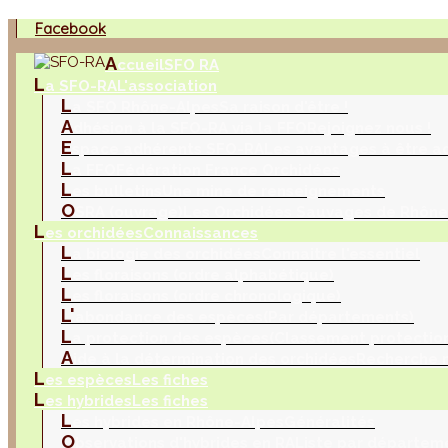
Facebook
A
ccueil
SFO RA
L
a SFO-RA
L'association
L
a SFO Rhône-Alpes
Sa raison d'être !
A
dhésion à la SFO-RA via la FFO
Rejoignez nous !
E
space adhérents SFO-RA
Les avantages à être a
L
a FFO
Fédération France Orchidées
L
es bulletins
Une mine de renseignements
O
SRA (ouvrage)
Les Orchidées Sauvages de Rhône
L
es orchidées
Connaissances
L
a biologie des orchidées
Connaitre l'essentiel
L
es floraisons (ordre alphabétique)
L
es floraisons (ordre chronologique)
L'
abondance des espèces
(Par départements)
L
a protection des espèces
(Classement protection
A
ide à la détermination des orchidées
Recherche m
L
es espèces
Les fiches
L
es hybrides
Les fiches
L
es hybrides en Rhône-Alpes
Généralités
O
bservations d'hybrides en RA
Liste par départem