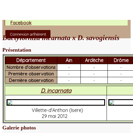
Facebook
Connexion adhérent
Dactylorhiza incarnata x D. savogiensis
Présentation
Département
Ain
Ardèche
Drôme
Nombre d'observations
-
-
-
Première observation
-
-
-
Dernière observation
-
-
-
D. incarnata
Villette-d'Anthon (Isere)
29 mai 2012
Galerie photos