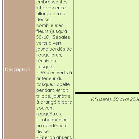
embrassantes.
Inflorescence
allongée très
dense,
nombreuses
fleurs (jusqu'à
50-60). Sépales
verts à vert
jaune bordés de
rouge-brun,
réunis en
casque.
Description
- Pétales verts à
l'intérieur du
casque. Labelle
pendant, étroit,
trilobé, jaunâtre
Vif (Isère), 30 avril 200
à orangé à bord
souvent
rougeâtres.
- Lobe médian
profondément
divisé.
- Éperon absent.