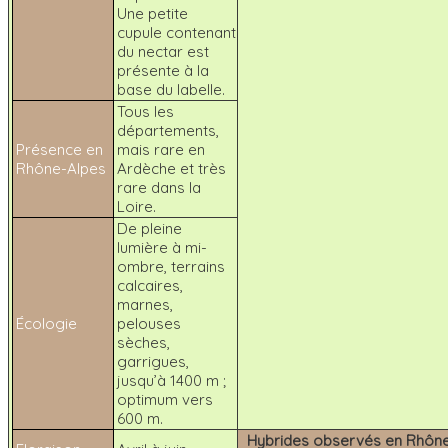
Une petite
cupule contenant
du nectar est
présente à la
base du labelle.
Tous les
départements,
Présence en
mais rare en
Rhône-Alpes
Ardèche et très
rare dans la
Loire.
De pleine
lumière à mi-
ombre, terrains
calcaires,
marnes,
Écologie
pelouses
sèches,
garrigues,
jusqu’à 1400 m ;
optimum vers
600 m.
Hybrides observés en Rhôn