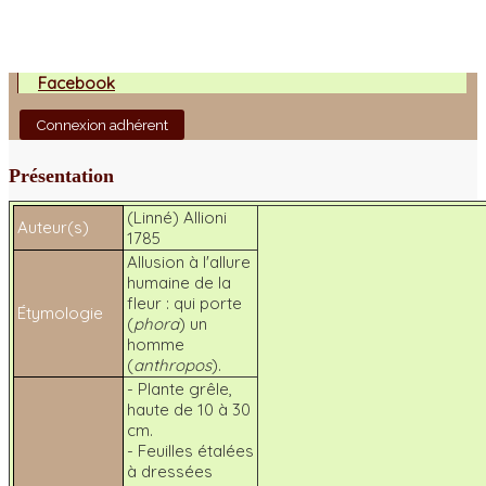
Facebook
Connexion adhérent
Présentation
(Linné) Allioni
Auteur(s)
1785
Allusion à l'allure
humaine de la
fleur : qui porte
Étymologie
(
phora
) un
homme
(
anthropos
).
- Plante grêle,
haute de 10 à 30
cm.
- Feuilles étalées
à dressées