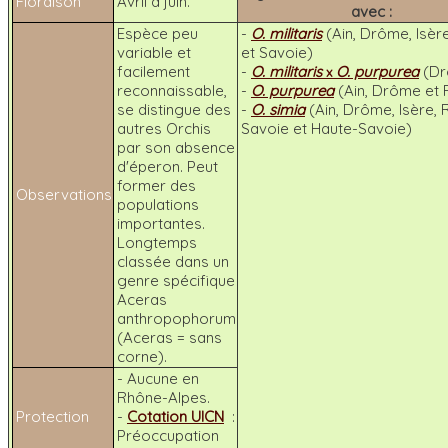
Floraison
Avril à juin.
avec :
Espèce peu
-
O. militaris
(Ain, Drôme, Isèr
variable et
et Savoie)
facilement
-
O. militaris
O. purpurea
(Dr
x
reconnaissable,
-
O. purpurea
(Ain, Drôme et
se distingue des
-
O. simia
(Ain, Drôme, Isère, 
autres Orchis
Savoie et Haute-Savoie)
par son absence
d'éperon. Peut
former des
Observations
populations
importantes.
Longtemps
classée dans un
genre spécifique
Aceras
anthropophorum
(Aceras = sans
corne).
- Aucune en
Rhône-Alpes.
Protection
-
Cotation UICN
:
Préoccupation