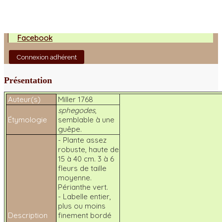
Facebook
Connexion adhérent
Présentation
Auteur(s)
Miller 1768
sphegodes
,
Étymologie
semblable à une
guêpe.
- Plante assez
robuste, haute de
15 à 40 cm. 3 à 6
fleurs de taille
moyenne.
Périanthe vert.
- Labelle entier,
plus ou moins
Description
finement bordé