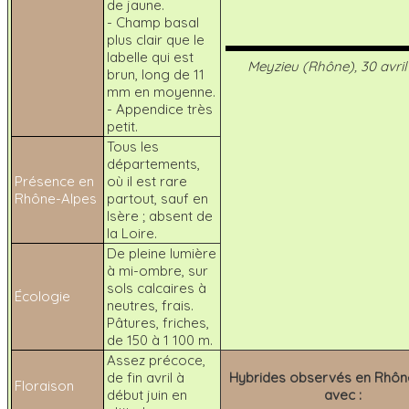
de jaune.
- Champ basal
plus clair que le
labelle qui est
Meyzieu (Rhône), 30 avril
brun, long de 11
mm en moyenne.
- Appendice très
petit.
Tous les
départements,
Présence en
où il est rare
Rhône-Alpes
partout, sauf en
Isère ; absent de
la Loire.
De pleine lumière
à mi-ombre, sur
sols calcaires à
Écologie
neutres, frais.
Pâtures, friches,
de 150 à 1 100 m.
Assez précoce,
de fin avril à
Hybrides observés en Rhôn
Floraison
début juin en
avec :