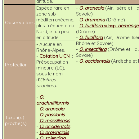
altitude.
Espèce rare en
-
O. araneola
(Ain, Isère et H
zone sub
Savoie)
méditerranéenne,
-
O. drumana
(Drôme)
Observations
plus fréquente au
-
O. fuciflora
demange
subsp.
Nord, et un peu
(Drôme)
en altitude.
-
O. fuciflora
(Ain, Drôme, Isè
Rhône et Savoie)
- Aucune en
-
O. insectifera
(Drôme et Hau
Rhône-Alpes.
Savoie)
-
Cotation UICN
:
-
O. occidentalis
(Ardèche et
Préoccupation
Protection
mineure (LC),
sous le nom
d’
Ophrys
aranifera
.
-
O.
arachnitiformis
-
O. araneola
-
O. passionis
Taxon(s)
-
O. massiliensis
proche(s)
-
O. occidentalis
-
O. provincialis
-
O. splendida