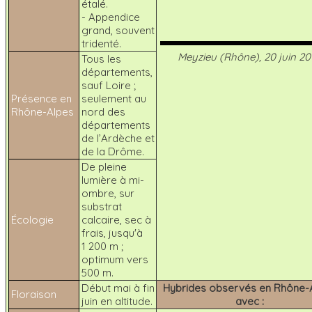
étalé.
- Appendice
grand, souvent
tridenté.
Meyzieu (Rhône), 20 juin 20
Tous les
départements,
sauf Loire ;
Présence en
seulement au
Rhône-Alpes
nord des
départements
de l’Ardèche et
de la Drôme.
De pleine
lumière à mi-
ombre, sur
substrat
Écologie
calcaire, sec à
frais, jusqu'à
1 200 m ;
optimum vers
500 m.
Début mai à fin
Hybrides observés en Rhône-
Floraison
juin en altitude.
avec :