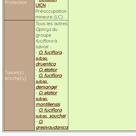
Protection
UICN
:
Préoccupation
mineure (LC).
Tous les autres
Ophrys
du
groupe
fuciflora
à
savoir :
-
O. fuciflora
subsp.
druentica
-
O. elatior
Taxon(s)
-
O. fuciflora
proche(s)
subsp.
demangei
-
O. elatior
subsp.
montiliensis
-
O. fuciflora
souchei
subsp.
-
O.
gresivaudanica