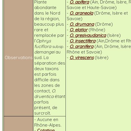
Plante
-
O. apifera
(Ain, Drôme, Isère,
abondante
Savoie et Haute-Savoie)
dans le Nord
-
O. araneola
(Drôme, Isère et
de la région,
Savoie)
beaucoup plus
-
O. drumana
(Drôme)
rare et
-
O. elatior
(Rhône)
remplacée par
-
O. gresivaudanica
(Isère)
l’
Ophrys
-
O. insectifera
(Ain,Drôme et R
fuciflora
-
O. aranifera
(Ain, Drôme, Isère
subsp.
demangei
au
Rhône et Savoie)
Observations
sud. La
-
O. virescens
(Isère)
séparation des
deux taxons
est parfois
difficile dans
les zones de
contact,
O.
druentica
étant
parfois
présent, de
surcroît.
- Aucune en
Rhône-Alpes.
-
Cotation