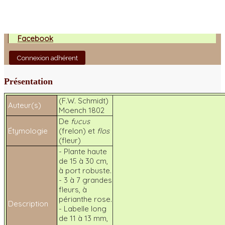
Facebook
Connexion adhérent
Présentation
(F.W. Schmidt)
Auteur(s)
Moench 1802
De
fucus
Étymologie
(frelon) et
flos
(fleur)
- Plante haute
de 15 à 30 cm,
à port robuste.
- 3 à 7 grandes
fleurs, à
périanthe rose.
Description
- Labelle long
de 11 à 13 mm,