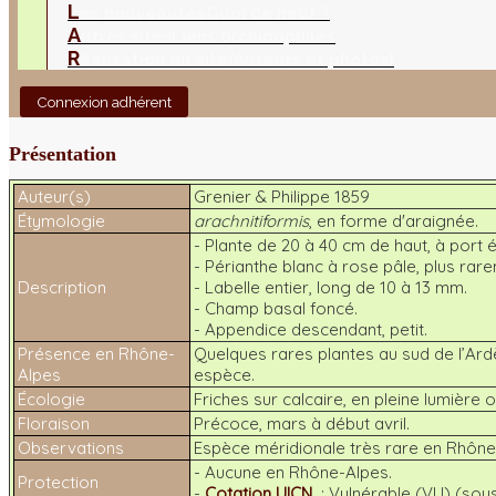
L
es nouveautés
Quoi de neuf ?
A
utres sites
Liens orchidophiles
R
éalisation du site
(Auteurs et photos)
Connexion adhérent
Présentation
Auteur(s)
Grenier & Philippe 1859
Étymologie
arachnitiformis
, en forme d'araignée.
- Plante de 20 à 40 cm de haut, à port é
- Périanthe blanc à rose pâle, plus rare
Description
- Labelle entier, long de 10 à 13 mm.
- Champ basal foncé.
- Appendice descendant, petit.
Présence en Rhône-
Quelques rares plantes au sud de l’A
Alpes
espèce.
Écologie
Friches sur calcaire, en pleine lumière
Floraison
Précoce, mars à début avril.
Observations
Espèce méridionale très rare en Rhône
- Aucune en Rhône-Alpes.
Protection
-
Cotation UICN
: Vulnérable (VU) (sou