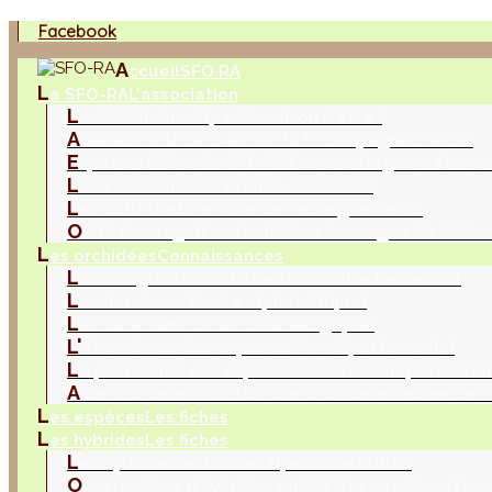
Facebook
A
ccueil
SFO RA
L
a SFO-RA
L'association
L
a SFO Rhône-Alpes
Sa raison d'être !
A
dhésion à la SFO-RA via la FFO
Rejoignez nous !
E
space adhérents SFO-RA
Les avantages à être a
L
a FFO
Fédération France Orchidées
L
es bulletins
Une mine de renseignements
O
SRA (ouvrage)
Les Orchidées Sauvages de Rhône
L
es orchidées
Connaissances
L
a biologie des orchidées
Connaitre l'essentiel
L
es floraisons (ordre alphabétique)
L
es floraisons (ordre chronologique)
L'
abondance des espèces
(Par départements)
L
a protection des espèces
(Classement protection
A
ide à la détermination des orchidées
Recherche m
L
es espèces
Les fiches
L
es hybrides
Les fiches
L
es hybrides en Rhône-Alpes
Généralités
O
bservations d'hybrides en RA
Liste par départem