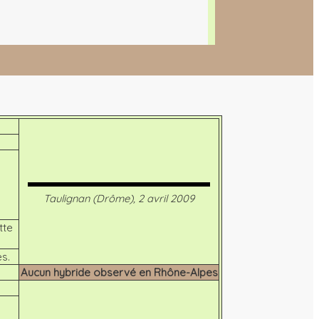
Taulignan (Drôme), 2 avril 2009
tte
es.
Aucun hybride observé en Rhône-Alpes