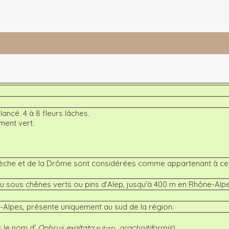
lancé. 4 à 8 fleurs lâches.
ment vert.
rdèche et de la Drôme sont considérées comme appartenant à ce
 ou sous chênes verts ou pins d'Alep, jusqu'à 400 m en Rhône-Alp
-Alpes, présente uniquement au sud de la région.
s le nom d'
Ophrys exaltata
arachnitiformis
)
subsp.