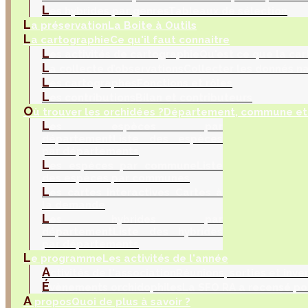
L
es hybrides par genres
Tableaux de sélection
L
a préservation
La Boite à Outils
L
a cartographie
Ce qu'il faut connaitre
L
es activités de cartographie
Qu'est ce que la car
L
a collecte d’observations
Collecter les donnés na
L
es cartographes
Fonctions et rôles
L
es contributions
Bilan et contributeurs
O
ù trouver les orchidées ?
Département, commune et 
L
es espèces par
département
Liste des espèces
par départements
L
es espèces par commune
Liste
des espèces par communes
L
es cartes interactives
Cartes à
la demande
L
es hybrides par
département
Liste des hybrides
par départements
L
e programme
Les activités de l'année
A
ctivités de l'association
Réunions, sorties et inve
É
vènements orchidophiles
La SFO RA a recensé po
A
propos
Quoi de plus à savoir ?