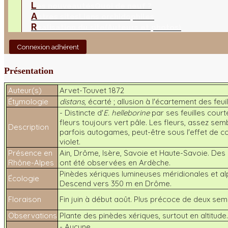
L
es nouveautés
Quoi de neuf ?
A
utres sites
Liens orchidophiles
R
éalisation du site
(Auteurs et photos)
Connexion adhérent
Présentation
Auteur(s)
Arvet-Touvet 1872
Étymologie
distans
, écarté ; allusion à l'écartement des feuil
- Distincte d'
E. helleborine
par ses feuilles court
fleurs toujours vert pâle. Les fleurs, assez semb
Description
parfois autogames, peut-être sous l'effet de co
violet.
Présence en
Ain, Drôme, Isère, Savoie et Haute-Savoie. Des
Rhône-Alpes
ont été observées en Ardèche.
Pinèdes xériques lumineuses méridionales et al
Écologie
Descend vers 350 m en Drôme.
Floraison
Fin juin à début août. Plus précoce de deux sem
Observations
Plante des pinèdes xériques, surtout en altitude.
- Aucune.