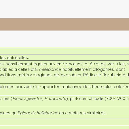
les entre elles.
es, sensiblement égales aux entre-nœuds, et étroites, vert clair, 
lables à celles d'
E. helleborine
, habituellement allogames, sont
nditions météorologiques défavorables. Pédicelle floral teinté 
 plantes pouvant s’y rapporter, mais avec des fleurs plus coloré
pines (
Pinus sylvestris, P. uncinata
), plutôt en altitude (700-2200 m
aines qu’
Epipactis helleborine
en conditions similaires.