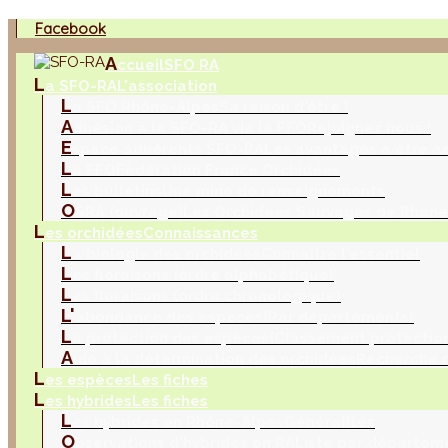
Facebook
A
ccueil
SFO RA
L
a SFO-RA
L'association
L
a SFO Rhône-Alpes
Sa raison d'être !
A
dhésion à la SFO-RA via la FFO
Rejoignez nous !
E
space adhérents SFO-RA
Les avantages à être a
L
a FFO
Fédération France Orchidées
L
es bulletins
Une mine de renseignements
O
SRA (ouvrage)
Les Orchidées Sauvages de Rhône
L
es orchidées
Connaissances
L
a biologie des orchidées
Connaitre l'essentiel
L
es floraisons (ordre alphabétique)
L
es floraisons (ordre chronologique)
L'
abondance des espèces
(Par départements)
L
a protection des espèces
(Classement protection
A
ide à la détermination des orchidées
Recherche m
L
es espèces
Les fiches
L
es hybrides
Les fiches
L
es hybrides en Rhône-Alpes
Généralités
O
bservations d'hybrides en RA
Liste par départem