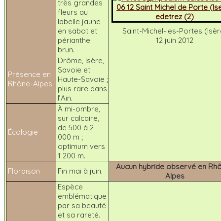
très grandes
fleurs au
labelle jaune
en sabot et
Saint-Michel-les-Portes (Isèr
périanthe
12 juin 2012
brun.
Drôme, Isère,
Savoie et
Présence en
Haute-Savoie ;
Rhône-Alpes
plus rare dans
l’Ain.
À mi-ombre,
sur calcaire,
de 500 à 2
Écologie
000 m ;
optimum vers
1 200 m.
Aucun hybride observé en Rh
Floraison
Fin mai à juin.
Alpes
Espèce
emblématique
par sa beauté
et sa rareté.