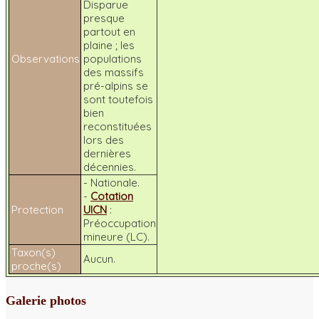
Disparue
presque
partout en
plaine ; les
Observations
populations
des massifs
pré-alpins se
sont toutefois
bien
reconstituées
lors des
dernières
décennies.
- Nationale.
-
Cotation
Protection
UICN
:
Préoccupation
mineure (LC).
Taxon(s)
Aucun.
proche(s)
Galerie photos