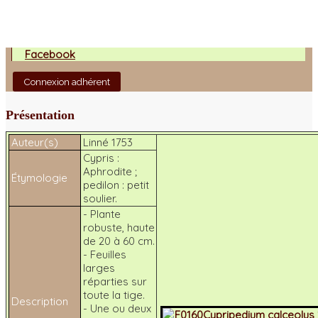
Facebook
Connexion adhérent
Présentation
Auteur(s)
Linné 1753
Cypris
:
Aphrodite ;
Étymologie
pedilon
: petit
soulier.
- Plante
robuste, haute
de 20 à 60 cm.
- Feuilles
larges
réparties sur
toute la tige.
Description
- Une ou deux