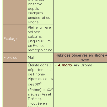
observé
depuis
quelques
années, et du
Rhône.
Pleine lumière,
sol sec,
calcaire,
Écologie
jusqu'à 450 m
en France
métropolitaine.
Hybrides observés en Rhône-
Floraison
Mai.
avec :
Éteinte dans 3
-
A. morio
(Ain, Drôme)
départements
de Rhône-
Alpes au cours
e
des XIX
e
(Rhône) et XX
siècles (Ain et
Drôme).
Trouvée en