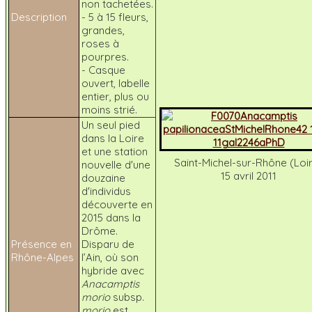
non tachetées.
Description
- 5 à 15 fleurs,
grandes,
roses à
pourpres.
- Casque
ouvert, labelle
entier, plus ou
moins strié.
Un seul pied
dans la Loire
et une station
Saint-Michel-sur-Rhône (Loi
nouvelle d'une
15 avril 2011
douzaine
d'individus
découverte en
2015 dans la
Drôme.
Présence en
Disparu de
Rhône-Alpes
l’Ain, où son
hybride avec
Anacamptis
morio
subsp.
morio
est