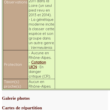
2011 dans la
Observations
Loire (un seul
pied revu en
2013 et 2014).
- La génétique
moderne incite
à classer cette
espèce et son
groupe dans
un autre genre
:
Vermeulenia
.
- Aucune en
Rhône-Alpes.
-
Cotation
Protection
UICN
: En
danger
critique (CR).
Taxon(s)
Aucun en
proche(s)
Rhône-Alpes
Galerie photos
Cartes de répartition