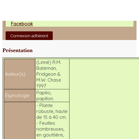
Facebook
Connexion adhérent
Présentation
(Linné) R.M.
Bateman,
Auteur(s)
Pridgeon &
M.W. Chase
1997
Papilio
,
Étymologie
papillon.
- Plante
robuste, haute
de 15 à 40 cm.
- Feuilles
nombreuses,
en gouttière,