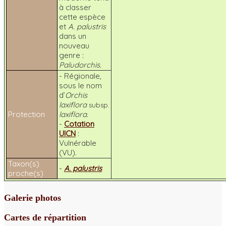
à classer
cette espèce
et
A. palustris
dans un
nouveau
genre :
Paludorchis.
- Régionale,
sous le nom
d’
Orchis
laxiflora
subsp.
Protection
laxiflora.
-
Cotation
UICN
:
Vulnérable
(VU).
Taxon(s)
-
A. palustris
proche(s)
Galerie photos
Cartes de répartition