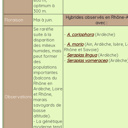
800 m,
optimum à
300 m.
Hybrides observés en Rhône-A
Floraison
Mai à juin.
avec :
Se raréfie
suite à la
-
A. coriophora
(Ardèche)
disparition
-
A. morio
(Ain, Ardèche, Isère, L
des milieux
Rhône et Savoie)
humides, mais
-
Serapias lingua
(Ardèche)
peut former
-
Serapias vomeracea
(Ardèche
des
populations
importantes
(balcons du
Rhône en
Ardèche, Loire
et Rhône,
Observations
marais
savoyards de
basse
altitude).
- La génétique
moderne tend