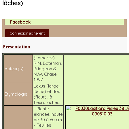
lâches)
Facebook
Connexion adhérent
Présentation
(Lamarck)
R.M. Bateman,
Auteur(s)
Pridgeon &
M.W. Chase
1997
Laxus
(large,
lâche) et
flos
Étymologie
(fleur) , à
fleurs lâches.
- Plante
élancée, haute
de 30 à 60 cm.
- Feuilles