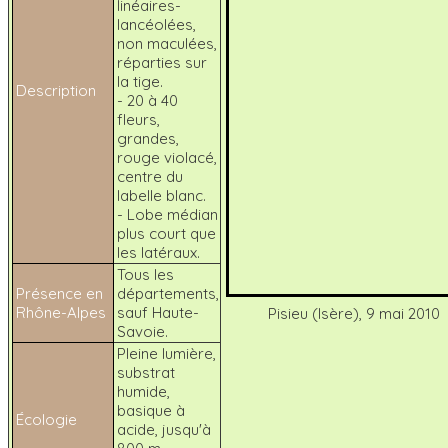
linéaires-
lancéolées,
non maculées,
réparties sur
la tige.
Description
- 20 à 40
fleurs,
grandes,
rouge violacé,
centre du
labelle blanc.
- Lobe médian
plus court que
les latéraux.
Tous les
Présence en
départements,
Rhône-Alpes
sauf Haute-
Pisieu (Isère), 9 mai 2010
Savoie.
Pleine lumière,
substrat
humide,
basique à
Écologie
acide, jusqu'à