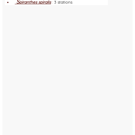
S
piranthes spiralis
:
3 stations