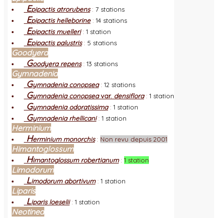
E
pipactis atrorubens
:
7 stations
E
pipactis helleborine
:
14 stations
E
pipactis muelleri
:
1 station
E
pipactis palustris
:
5 stations
Goodyera
G
oodyera repens
:
13 stations
Gymnadenia
G
ymnadenia conopsea
:
12 stations
G
ymnadenia conopsea
var.
densiflora
:
1 station
G
ymnadenia odoratissima
:
1 station
G
ymnadenia rhellicani
:
1 station
Herminium
H
erminium monorchis
:
Non revu depuis 2001
Himantoglossum
H
imantoglossum robertianum
:
1 station
Limodorum
L
imodorum abortivum
:
1 station
Liparis
L
iparis loeselii
:
1 station
Neotinea