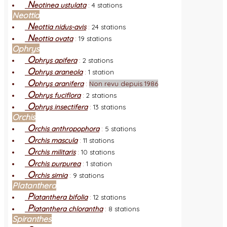
N
eotinea ustulata
:
4 stations
Neottia
N
eottia nidus-avis
:
24 stations
N
eottia ovata
:
19 stations
Ophrys
O
phrys apifera
:
2 stations
O
phrys araneola
:
1 station
O
phrys aranifera
:
Non revu depuis 1986
O
phrys fuciflora
:
2 stations
O
phrys insectifera
:
13 stations
Orchis
O
rchis anthropophora
:
5 stations
O
rchis mascula
:
11 stations
O
rchis militaris
:
10 stations
O
rchis purpurea
:
1 station
O
rchis simia
:
9 stations
Platanthera
P
latanthera bifolia
:
12 stations
P
latanthera chlorantha
:
8 stations
Spiranthes