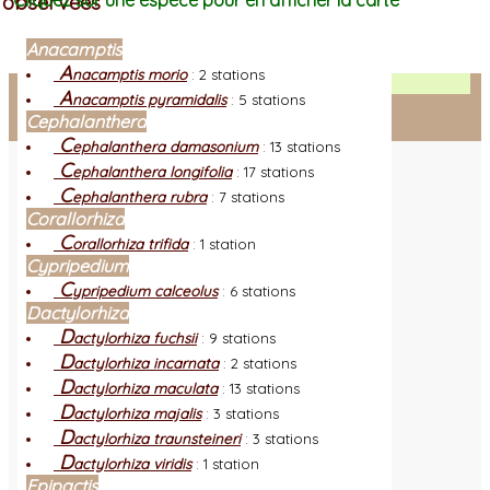
observées
Cliquez sur une espèce pour en afficher la carte
Anacamptis
A
nacamptis morio
:
2 stations
Facebook
A
nacamptis pyramidalis
:
5 stations
Cephalanthera
Connexion adhérent
C
ephalanthera damasonium
:
13 stations
C
ephalanthera longifolia
:
17 stations
C
ephalanthera rubra
:
7 stations
Corallorhiza
C
orallorhiza trifida
:
1 station
Cypripedium
C
ypripedium calceolus
:
6 stations
Dactylorhiza
D
actylorhiza fuchsii
:
9 stations
D
actylorhiza incarnata
:
2 stations
D
actylorhiza maculata
:
13 stations
D
actylorhiza majalis
:
3 stations
D
actylorhiza traunsteineri
:
3 stations
D
actylorhiza viridis
:
1 station
Epipactis