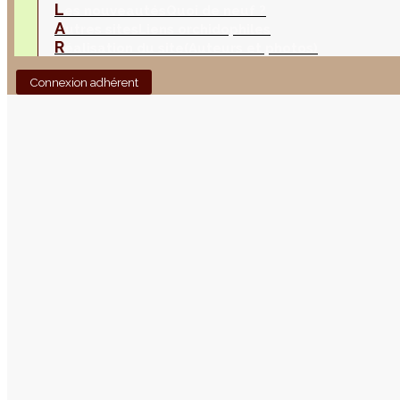
L
es nouveautés
Quoi de neuf ?
A
utres sites
Liens orchidophiles
R
éalisation du site
(Auteurs et photos)
Connexion adhérent