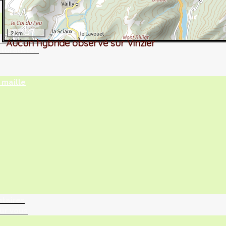
2 km
tographie ?
Aucun hybride observé sur Vinzier
turalistes
maille
ntaires
ur vous