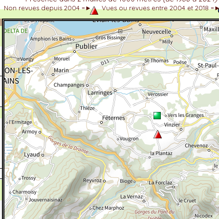
Non revues depuis 2004 =►
Vues ou revues entre 2004 et 2018 =
dhérent
-Alpes
 et cotations UICN)
ulticritères
ent