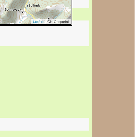
| IGN-Geoportail
Leaflet