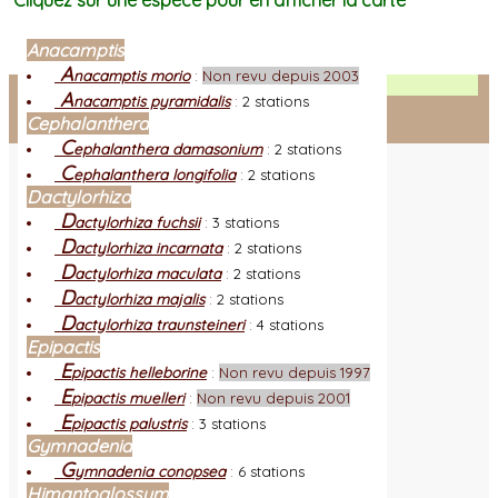
Cliquez sur une espèce pour en afficher la carte
Anacamptis
A
nacamptis morio
:
Non revu depuis 2003
Facebook
A
nacamptis pyramidalis
:
2 stations
Cephalanthera
Connexion adhérent
C
ephalanthera damasonium
:
2 stations
C
ephalanthera longifolia
:
2 stations
Dactylorhiza
D
actylorhiza fuchsii
:
3 stations
D
actylorhiza incarnata
:
2 stations
D
actylorhiza maculata
:
2 stations
D
actylorhiza majalis
:
2 stations
D
actylorhiza traunsteineri
:
4 stations
Epipactis
E
pipactis helleborine
:
Non revu depuis 1997
E
pipactis muelleri
:
Non revu depuis 2001
E
pipactis palustris
:
3 stations
Gymnadenia
G
ymnadenia conopsea
:
6 stations
Himantoglossum