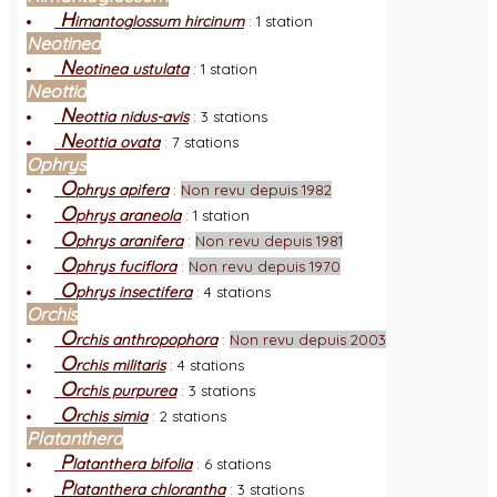
H
imantoglossum hircinum
:
1 station
Neotinea
N
eotinea ustulata
:
1 station
Neottia
N
eottia nidus-avis
:
3 stations
N
eottia ovata
:
7 stations
Ophrys
O
phrys apifera
:
Non revu depuis 1982
O
phrys araneola
:
1 station
O
phrys aranifera
:
Non revu depuis 1981
O
phrys fuciflora
:
Non revu depuis 1970
O
phrys insectifera
:
4 stations
Orchis
O
rchis anthropophora
:
Non revu depuis 2003
O
rchis militaris
:
4 stations
O
rchis purpurea
:
3 stations
O
rchis simia
:
2 stations
Platanthera
P
latanthera bifolia
:
6 stations
P
latanthera chlorantha
:
3 stations