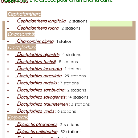
observées
Cliquez sur une espèce pour en afficher la carte
Cephalanthera
C
ephalanthera longifolia
:
2 stations
Facebook
C
ephalanthera rubra
:
2 stations
Chamorchis
Connexion adhérent
C
hamorchis alpina
:
1 station
Dactylorhiza
D
actylorhiza alpestris
:
4 stations
D
actylorhiza fuchsii
:
8 stations
D
actylorhiza incarnata
:
1 station
D
actylorhiza maculata
:
29 stations
D
actylorhiza majalis
:
7 stations
D
actylorhiza sambucina
:
2 stations
D
actylorhiza savogiensis
:
14 stations
D
actylorhiza traunsteineri
:
3 stations
D
actylorhiza viridis
:
6 stations
Epipactis
E
pipactis atrorubens
:
3 stations
E
pipactis helleborine
:
32 stations