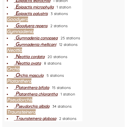
E
pipactis leptochila
:
1 station
E
pipactis microphylla
:
1 station
E
pipactis palustris
:
3 stations
Goodyera
G
oodyera repens
:
2 stations
Gymnadenia
G
ymnadenia conopsea
:
25 stations
G
ymnadenia rhellicani
:
12 stations
Neottia
N
eottia cordata
:
20 stations
N
eottia ovata
:
8 stations
Orchis
O
rchis mascula
:
5 stations
Platanthera
P
latanthera bifolia
:
15 stations
P
latanthera chlorantha
:
1 station
Pseudorchis
P
seudorchis albida
:
34 stations
Traunsteinera
T
raunsteinera globosa
:
2 stations