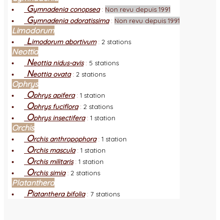
G
ymnadenia conopsea
:
Non revu depuis 1991
G
ymnadenia odoratissima
:
Non revu depuis 1991
Limodorum
L
imodorum abortivum
:
2 stations
Neottia
N
eottia nidus-avis
:
5 stations
N
eottia ovata
:
2 stations
Ophrys
O
phrys apifera
:
1 station
O
phrys fuciflora
:
2 stations
O
phrys insectifera
:
1 station
Orchis
O
rchis anthropophora
:
1 station
O
rchis mascula
:
1 station
O
rchis militaris
:
1 station
O
rchis simia
:
2 stations
Platanthera
P
latanthera bifolia
:
7 stations