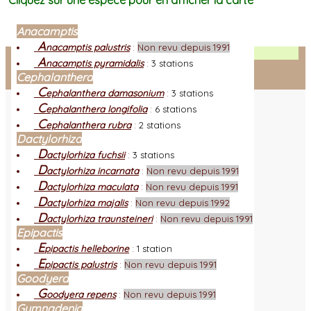
Cliquez sur une espèce pour en afficher la carte
Anacamptis
A
nacamptis palustris
:
Non revu depuis 1991
Facebook
A
nacamptis pyramidalis
:
3 stations
Cephalanthera
Connexion adhérent
C
ephalanthera damasonium
:
3 stations
C
ephalanthera longifolia
:
6 stations
C
ephalanthera rubra
:
2 stations
Dactylorhiza
D
actylorhiza fuchsii
:
3 stations
D
actylorhiza incarnata
:
Non revu depuis 1991
D
actylorhiza maculata
:
Non revu depuis 1991
D
actylorhiza majalis
:
Non revu depuis 1992
D
actylorhiza traunsteineri
:
Non revu depuis 1991
Epipactis
E
pipactis helleborine
:
1 station
E
pipactis palustris
:
Non revu depuis 1991
Goodyera
G
oodyera repens
:
Non revu depuis 1991
Gymnadenia