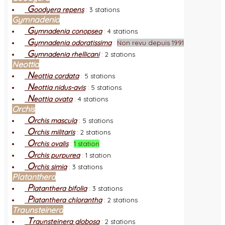
G
oodyera repens
:
3 stations
Gymnadenia
G
ymnadenia conopsea
:
4 stations
G
ymnadenia odoratissima
:
Non revu depuis 1991
G
ymnadenia rhellicani
:
2 stations
Neottia
N
eottia cordata
:
5 stations
N
eottia nidus-avis
:
5 stations
N
eottia ovata
:
4 stations
Orchis
O
rchis mascula
:
5 stations
O
rchis militaris
:
2 stations
O
rchis ovalis
:
1 station
O
rchis purpurea
:
1 station
O
rchis simia
:
3 stations
Platanthera
P
latanthera bifolia
:
3 stations
P
latanthera chlorantha
:
2 stations
Traunsteinera
T
raunsteinera globosa
:
2 stations