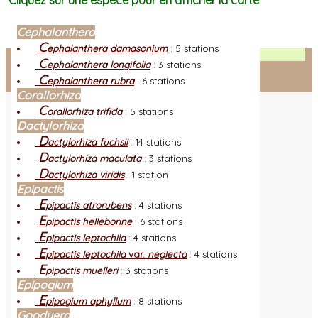
Cliquez sur une espèce pour en afficher la carte
Cephalanthera
C
ephalanthera damasonium
:
5 stations
Facebook
C
ephalanthera longifolia
:
3 stations
C
ephalanthera rubra
:
6 stations
Connexion adhérent
Corallorhiza
C
orallorhiza trifida
:
5 stations
Dactylorhiza
D
actylorhiza fuchsii
:
14 stations
D
actylorhiza maculata
:
3 stations
D
actylorhiza viridis
:
1 station
Epipactis
E
pipactis atrorubens
:
4 stations
E
pipactis helleborine
:
6 stations
E
pipactis leptochila
:
4 stations
E
pipactis leptochila
var.
neglecta
:
4 stations
E
pipactis muelleri
:
3 stations
Epipogium
E
pipogium aphyllum
:
8 stations
Goodyera