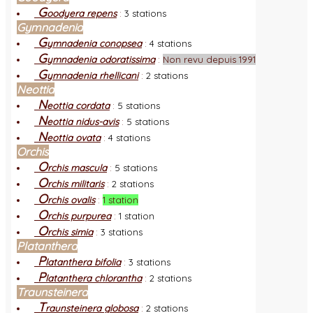
G
oodyera repens
:
3 stations
Gymnadenia
G
ymnadenia conopsea
:
4 stations
G
ymnadenia odoratissima
:
Non revu depuis 1991
G
ymnadenia rhellicani
:
2 stations
Neottia
N
eottia cordata
:
5 stations
N
eottia nidus-avis
:
5 stations
N
eottia ovata
:
4 stations
Orchis
O
rchis mascula
:
5 stations
O
rchis militaris
:
2 stations
O
rchis ovalis
:
1 station
O
rchis purpurea
:
1 station
O
rchis simia
:
3 stations
Platanthera
P
latanthera bifolia
:
3 stations
P
latanthera chlorantha
:
2 stations
Traunsteinera
T
raunsteinera globosa
:
2 stations