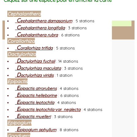
Cliquez sur une espèce pour en afficher la carte
Cephalanthera
C
ephalanthera damasonium
:
5 stations
Facebook
C
ephalanthera longifolia
:
3 stations
C
ephalanthera rubra
:
6 stations
Connexion adhérent
Corallorhiza
C
orallorhiza trifida
:
5 stations
Dactylorhiza
D
actylorhiza fuchsii
:
14 stations
D
actylorhiza maculata
:
3 stations
D
actylorhiza viridis
:
1 station
Epipactis
E
pipactis atrorubens
:
4 stations
E
pipactis helleborine
:
6 stations
E
pipactis leptochila
:
4 stations
E
pipactis leptochila
var.
neglecta
:
4 stations
E
pipactis muelleri
:
3 stations
Epipogium
E
pipogium aphyllum
:
8 stations
Goodyera