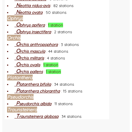
N
eottia nidus-avis
:
82 stations
N
eottia ovata
:
50 stations
Ophrys
O
phrys apifera
:
1 station
O
phrys insectifera
:
2 stations
Orchis
O
rchis anthropophora
:
3 stations
O
rchis mascula
:
44 stations
O
rchis militaris
:
4 stations
O
rchis ovalis
:
1 station
O
rchis pallens
:
1 station
Platanthera
P
latanthera bifolia
:
34 stations
P
latanthera chlorantha
:
15 stations
Pseudorchis
P
seudorchis albida
:
11 stations
Traunsteinera
T
raunsteinera globosa
:
34 stations