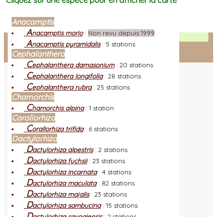
Cliquez sur une espèce pour en afficher la carte
Anacamptis
A
nacamptis morio
:
Non revu depuis 1999
Facebook
A
nacamptis pyramidalis
:
5 stations
Cephalanthera
Connexion adhérent
C
ephalanthera damasonium
:
20 stations
C
ephalanthera longifolia
:
28 stations
C
ephalanthera rubra
:
25 stations
Chamorchis
C
hamorchis alpina
:
1 station
Corallorhiza
C
orallorhiza trifida
:
6 stations
Dactylorhiza
D
actylorhiza alpestris
:
2 stations
D
actylorhiza fuchsii
:
23 stations
D
actylorhiza incarnata
:
4 stations
D
actylorhiza maculata
:
82 stations
D
actylorhiza majalis
:
23 stations
D
actylorhiza sambucina
:
15 stations
D
actylorhiza savogiensis
:
2 stations