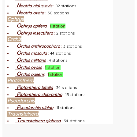
N
eottia nidus-avis
:
82 stations
N
eottia ovata
:
50 stations
Ophrys
O
phrys apifera
:
1 station
O
phrys insectifera
:
2 stations
Orchis
O
rchis anthropophora
:
3 stations
O
rchis mascula
:
44 stations
O
rchis militaris
:
4 stations
O
rchis ovalis
:
1 station
O
rchis pallens
:
1 station
Platanthera
P
latanthera bifolia
:
34 stations
P
latanthera chlorantha
:
15 stations
Pseudorchis
P
seudorchis albida
:
11 stations
Traunsteinera
T
raunsteinera globosa
:
34 stations