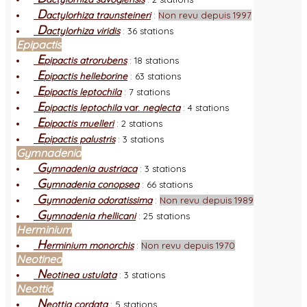
D
actylorhiza traunsteineri
:
Non revu depuis 1997
D
actylorhiza viridis
:
36 stations
Epipactis
E
pipactis atrorubens
:
18 stations
E
pipactis helleborine
:
63 stations
E
pipactis leptochila
:
7 stations
E
pipactis leptochila
var.
neglecta
:
4 stations
E
pipactis muelleri
:
2 stations
E
pipactis palustris
:
3 stations
Gymnadenia
G
ymnadenia austriaca
:
3 stations
G
ymnadenia conopsea
:
66 stations
G
ymnadenia odoratissima
:
Non revu depuis 1989
G
ymnadenia rhellicani
:
25 stations
Herminium
H
erminium monorchis
:
Non revu depuis 1970
Neotinea
N
eotinea ustulata
:
3 stations
Neottia
N
eottia cordata
:
5 stations