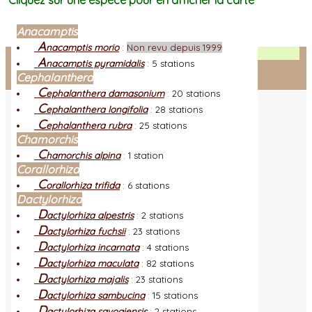
Cliquez sur une espèce pour en afficher la carte
Anacamptis
A
nacamptis morio
:
Non revu depuis 1999
Facebook
A
nacamptis pyramidalis
:
5 stations
Cephalanthera
Connexion adhérent
C
ephalanthera damasonium
:
20 stations
C
ephalanthera longifolia
:
28 stations
C
ephalanthera rubra
:
25 stations
Chamorchis
C
hamorchis alpina
:
1 station
Corallorhiza
C
orallorhiza trifida
:
6 stations
Dactylorhiza
D
actylorhiza alpestris
:
2 stations
D
actylorhiza fuchsii
:
23 stations
D
actylorhiza incarnata
:
4 stations
D
actylorhiza maculata
:
82 stations
D
actylorhiza majalis
:
23 stations
D
actylorhiza sambucina
:
15 stations
D
actylorhiza savogiensis
:
2 stations