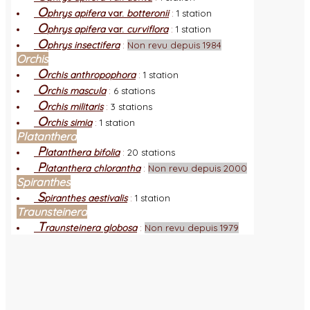
O
phrys apifera
var.
botteronii
:
1 station
O
phrys apifera
var.
curviflora
:
1 station
O
phrys insectifera
:
Non revu depuis 1984
Orchis
O
rchis anthropophora
:
1 station
O
rchis mascula
:
6 stations
O
rchis militaris
:
3 stations
O
rchis simia
:
1 station
Platanthera
P
latanthera bifolia
:
20 stations
P
latanthera chlorantha
:
Non revu depuis 2000
Spiranthes
S
piranthes aestivalis
:
1 station
Traunsteinera
T
raunsteinera globosa
:
Non revu depuis 1979