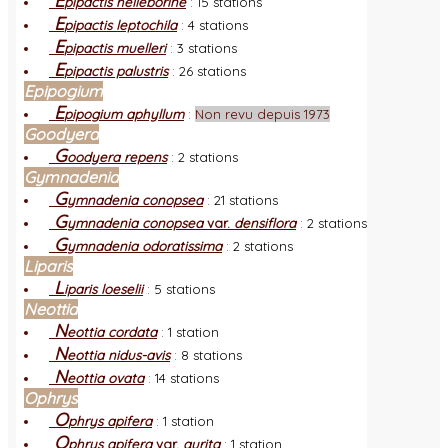
E
pipactis helleborine
:
15 stations
E
pipactis leptochila
:
4 stations
E
pipactis muelleri
:
3 stations
E
pipactis palustris
:
26 stations
Epipogium
E
pipogium aphyllum
:
Non revu depuis 1973
Goodyera
G
oodyera repens
:
2 stations
Gymnadenia
G
ymnadenia conopsea
:
21 stations
G
ymnadenia conopsea
var.
densiflora
:
2 stations
G
ymnadenia odoratissima
:
2 stations
Liparis
L
iparis loeselii
:
5 stations
Neottia
N
eottia cordata
:
1 station
N
eottia nidus-avis
:
8 stations
N
eottia ovata
:
14 stations
Ophrys
O
phrys apifera
:
1 station
O
phrys apifera
var.
aurita
:
1 station