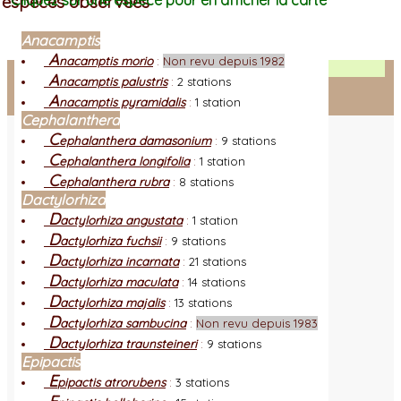
espèces observées
Cliquez sur une espèce pour en afficher la carte
Anacamptis
A
nacamptis morio
:
Non revu depuis 1982
Facebook
A
nacamptis palustris
:
2 stations
A
nacamptis pyramidalis
:
1 station
Connexion adhérent
Cephalanthera
C
ephalanthera damasonium
:
9 stations
C
ephalanthera longifolia
:
1 station
C
ephalanthera rubra
:
8 stations
Dactylorhiza
D
actylorhiza angustata
:
1 station
D
actylorhiza fuchsii
:
9 stations
D
actylorhiza incarnata
:
21 stations
D
actylorhiza maculata
:
14 stations
D
actylorhiza majalis
:
13 stations
D
actylorhiza sambucina
:
Non revu depuis 1983
D
actylorhiza traunsteineri
:
9 stations
Epipactis
E
pipactis atrorubens
:
3 stations