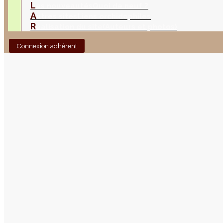
L
es nouveautés
Quoi de neuf ?
A
utres sites
Liens orchidophiles
R
éalisation du site
(Auteurs et photos)
Connexion adhérent