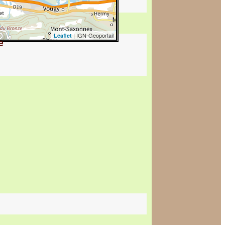
| IGN-Geoportail
Leaflet
e