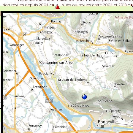
Non revues depuis 2004 =►
Vues ou revues entre 2004 et 2018 =
dhérent
-Alpes
 et cotations UICN)
ulticritères
ent