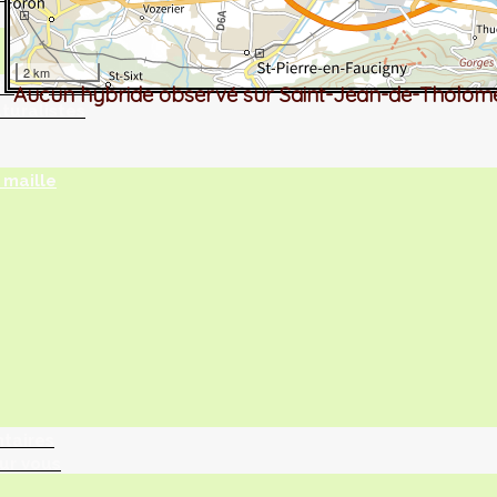
2 km
tographie ?
Aucun hybride observé sur Saint-Jean-de-Tholom
turalistes
maille
ntaires
ur vous