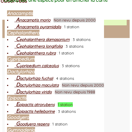
observées
Cliquez sur une espèce pour en afficher la carte
Anacamptis
A
nacamptis morio
:
Non revu depuis 2000
Facebook
A
nacamptis pyramidalis
:
1 station
Cephalanthera
Connexion adhérent
C
ephalanthera damasonium
:
3 stations
C
ephalanthera longifolia
:
3 stations
C
ephalanthera rubra
:
1 station
Cypripedium
C
ypripedium calceolus
:
3 stations
Dactylorhiza
D
actylorhiza fuchsii
:
4 stations
D
actylorhiza maculata
:
Non revu depuis 2000
D
actylorhiza viridis
:
Non revu depuis 1988
Epipactis
E
pipactis atrorubens
:
1 station
E
pipactis helleborine
:
3 stations
Goodyera
G
oodyera repens
:
1 station
Gymnadenia