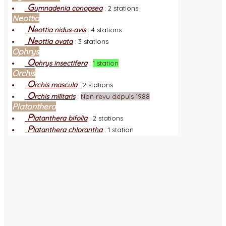
G
ymnadenia conopsea
:
2 stations
Neottia
N
eottia nidus-avis
:
4 stations
N
eottia ovata
:
3 stations
Ophrys
O
phrys insectifera
:
1 station
Orchis
O
rchis mascula
:
2 stations
O
rchis militaris
:
Non revu depuis 1988
Platanthera
P
latanthera bifolia
:
2 stations
P
latanthera chlorantha
:
1 station