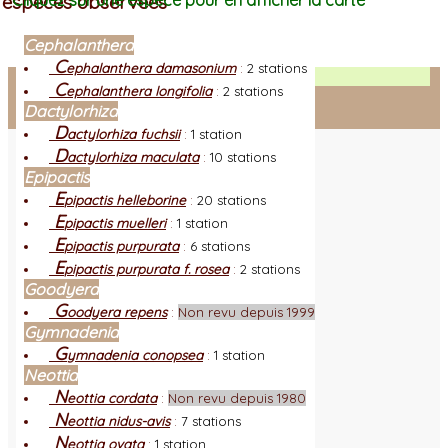
espèces observées
Cliquez sur une espèce pour en afficher la carte
Cephalanthera
C
ephalanthera damasonium
:
2 stations
Facebook
C
ephalanthera longifolia
:
2 stations
Dactylorhiza
Connexion adhérent
D
actylorhiza fuchsii
:
1 station
D
actylorhiza maculata
:
10 stations
Epipactis
E
pipactis helleborine
:
20 stations
E
pipactis muelleri
:
1 station
E
pipactis purpurata
:
6 stations
E
pipactis purpurata f. rosea
:
2 stations
Goodyera
G
oodyera repens
:
Non revu depuis 1999
Gymnadenia
G
ymnadenia conopsea
:
1 station
Neottia
N
eottia cordata
:
Non revu depuis 1980
N
eottia nidus-avis
:
7 stations
N
eottia ovata
:
1 station