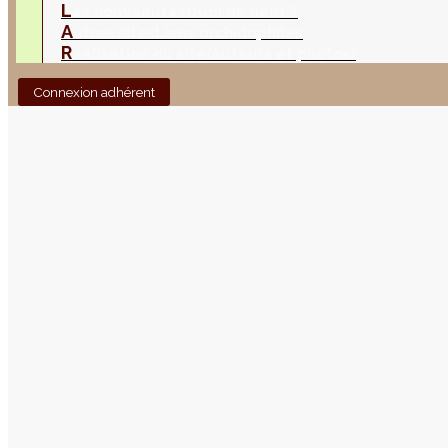
L
es nouveautés
Quoi de neuf ?
A
utres sites
Liens orchidophiles
R
éalisation du site
(Auteurs et photos)
Connexion adhérent