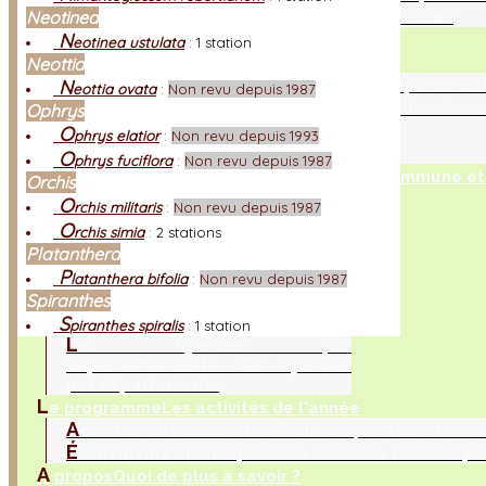
L
Neotinea
es hybrides par genres
Tableaux de sélection
L
N
a préservation
La Boite à Outils
eotinea ustulata
:
1 station
L
a cartographie
Ce qu'il faut connaitre
Neottia
L
N
es activités de cartographie
Qu'est ce que la car
eottia ovata
:
Non revu depuis 1987
L
a collecte d’observations
Collecter les donnés na
Ophrys
L
es cartographes
Fonctions et rôles
O
phrys elatior
:
Non revu depuis 1993
L
es contributions
Bilan et contributeurs
O
phrys fuciflora
:
Non revu depuis 1987
O
ù trouver les orchidées ?
Département, commune et 
Orchis
L
es espèces par
O
rchis militaris
:
Non revu depuis 1987
département
Liste des espèces
O
rchis simia
:
2 stations
par départements
Platanthera
L
es espèces par commune
Liste
P
latanthera bifolia
:
Non revu depuis 1987
des espèces par communes
Spiranthes
L
es cartes interactives
Cartes à
S
la demande
piranthes spiralis
:
1 station
L
es hybrides par
département
Liste des hybrides
par départements
L
e programme
Les activités de l'année
A
ctivités de l'association
Réunions, sorties et inve
É
vènements orchidophiles
La SFO RA a recensé po
A
propos
Quoi de plus à savoir ?