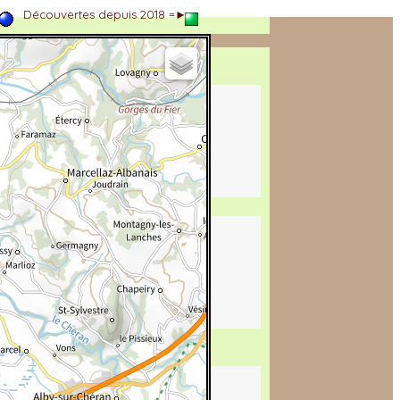
►
Découvertes depuis 2018 =►