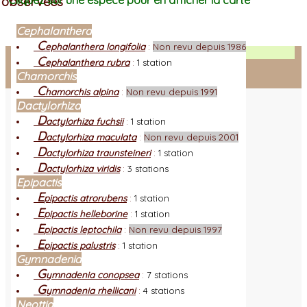
observées
Cliquez sur une espèce pour en afficher la carte
Cephalanthera
C
ephalanthera longifolia
:
Non revu depuis 1986
Facebook
C
ephalanthera rubra
:
1 station
Chamorchis
Connexion adhérent
C
hamorchis alpina
:
Non revu depuis 1991
Dactylorhiza
D
actylorhiza fuchsii
:
1 station
D
actylorhiza maculata
:
Non revu depuis 2001
D
actylorhiza traunsteineri
:
1 station
D
actylorhiza viridis
:
3 stations
Epipactis
E
pipactis atrorubens
:
1 station
E
pipactis helleborine
:
1 station
E
pipactis leptochila
:
Non revu depuis 1997
E
pipactis palustris
:
1 station
Gymnadenia
G
ymnadenia conopsea
:
7 stations
G
ymnadenia rhellicani
:
4 stations
Neottia