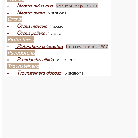
N
eottia nidus-avis
:
Non revu depuis 2001
N
eottia ovata
:
3 stations
Orchis
O
rchis mascula
:
1 station
O
rchis pallens
:
1 station
Platanthera
P
latanthera chlorantha
:
Non revu depuis 1980
Pseudorchis
P
seudorchis albida
:
6 stations
Traunsteinera
T
raunsteinera globosa
:
5 stations