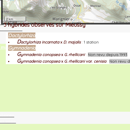
2 km
tographie ?
3 hybrides observés sur Mieussy
turalistes
Dactylorhiza
D
actylorhiza incarnata
x
D. majalis
:
1 station
maille
Gymnadenia
G
ymnadenia conopsea
x
G. rhellicani
:
Non revu depuis 1993
G
ymnadenia conopsea
x
G. rhellicani
var.
cenisia
:
Non revu d
ntaires
ur vous