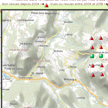
Non revues depuis 2004 =►
Vues ou revues entre 2004 et 2018 =
dhérent
-Alpes
 et cotations UICN)
ulticritères
ent