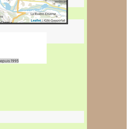
| IGN-Geoportail
Leaflet
epuis 1993