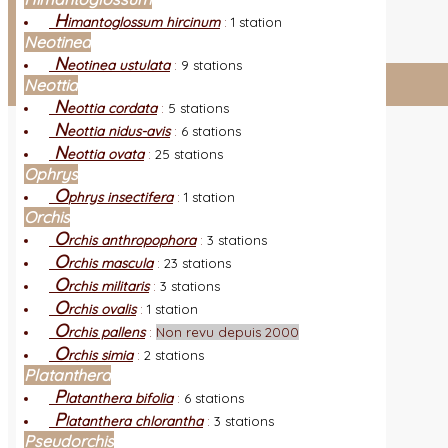
L
es nouveautés
Quoi de neuf ?
H
imantoglossum hircinum
:
1 station
A
utres sites
Liens orchidophiles
Neotinea
R
éalisation du site
(Auteurs et photos)
N
eotinea ustulata
:
9 stations
Neottia
Connexion adhérent
N
eottia cordata
:
5 stations
N
eottia nidus-avis
:
6 stations
N
eottia ovata
:
25 stations
Ophrys
O
phrys insectifera
:
1 station
Orchis
O
rchis anthropophora
:
3 stations
O
rchis mascula
:
23 stations
O
rchis militaris
:
3 stations
O
rchis ovalis
:
1 station
O
rchis pallens
:
Non revu depuis 2000
O
rchis simia
:
2 stations
Platanthera
P
latanthera bifolia
:
6 stations
P
latanthera chlorantha
:
3 stations
Pseudorchis