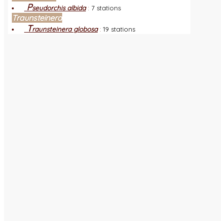
P
seudorchis albida
:
7 stations
Traunsteinera
T
raunsteinera globosa
:
19 stations