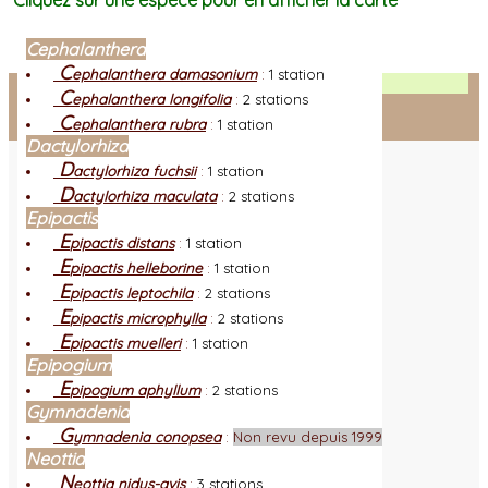
Cliquez sur une espèce pour en afficher la carte
Cephalanthera
C
ephalanthera damasonium
:
1 station
Facebook
C
ephalanthera longifolia
:
2 stations
C
ephalanthera rubra
:
1 station
Connexion adhérent
Dactylorhiza
D
actylorhiza fuchsii
:
1 station
D
actylorhiza maculata
:
2 stations
Epipactis
E
pipactis distans
:
1 station
E
pipactis helleborine
:
1 station
E
pipactis leptochila
:
2 stations
E
pipactis microphylla
:
2 stations
E
pipactis muelleri
:
1 station
Epipogium
E
pipogium aphyllum
:
2 stations
Gymnadenia
G
ymnadenia conopsea
:
Non revu depuis 1999
Neottia
N
eottia nidus-avis
:
3 stations