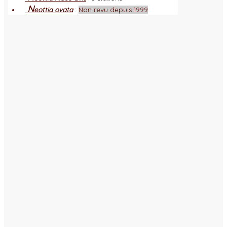
N
eottia ovata
:
Non revu depuis 1999