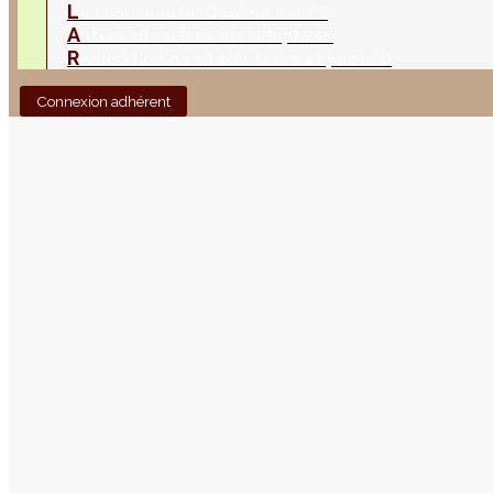
L
es nouveautés
Quoi de neuf ?
A
utres sites
Liens orchidophiles
R
éalisation du site
(Auteurs et photos)
Connexion adhérent