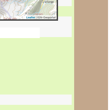
| IGN-Geoportail
Leaflet