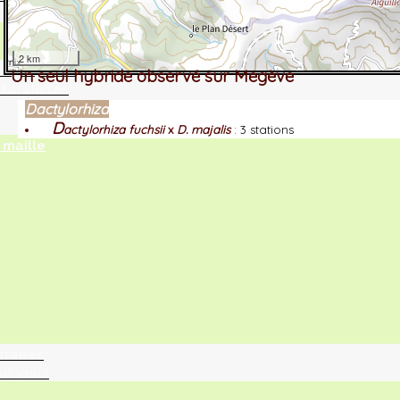
2 km
tographie ?
Un seul hybride observé sur Megève
turalistes
Dactylorhiza
D
actylorhiza fuchsii
x
D. majalis
:
3 stations
maille
ntaires
ur vous