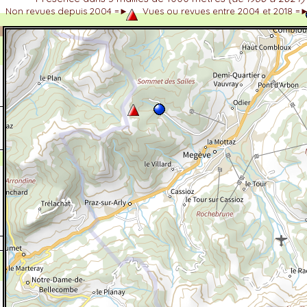
Non revues depuis 2004 =►
Vues ou revues entre 2004 et 2018 =
dhérent
-Alpes
 et cotations UICN)
ulticritères
ent