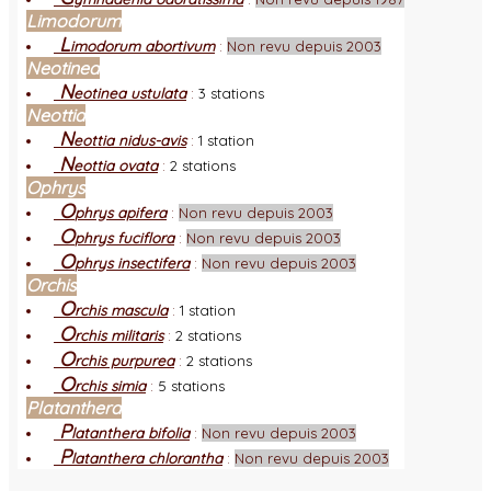
Limodorum
L
imodorum abortivum
:
Non revu depuis 2003
Neotinea
N
eotinea ustulata
:
3 stations
Neottia
N
eottia nidus-avis
:
1 station
N
eottia ovata
:
2 stations
Ophrys
O
phrys apifera
:
Non revu depuis 2003
O
phrys fuciflora
:
Non revu depuis 2003
O
phrys insectifera
:
Non revu depuis 2003
Orchis
O
rchis mascula
:
1 station
O
rchis militaris
:
2 stations
O
rchis purpurea
:
2 stations
O
rchis simia
:
5 stations
Platanthera
P
latanthera bifolia
:
Non revu depuis 2003
P
latanthera chlorantha
:
Non revu depuis 2003