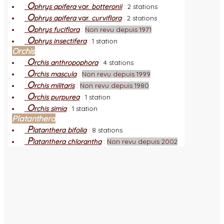
O
phrys apifera
var.
botteronii
:
2 stations
O
phrys apifera
var.
curviflora
:
2 stations
O
phrys fuciflora
:
Non revu depuis 1971
O
phrys insectifera
:
1 station
Orchis
O
rchis anthropophora
:
4 stations
O
rchis mascula
:
Non revu depuis 1999
O
rchis militaris
:
Non revu depuis 1980
O
rchis purpurea
:
1 station
O
rchis simia
:
1 station
Platanthera
P
latanthera bifolia
:
8 stations
P
latanthera chlorantha
:
Non revu depuis 2002