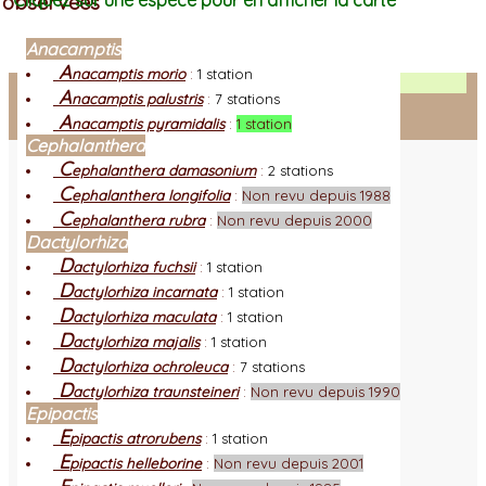
observées
Cliquez sur une espèce pour en afficher la carte
Anacamptis
A
nacamptis morio
:
1 station
Facebook
A
nacamptis palustris
:
7 stations
A
nacamptis pyramidalis
:
1 station
Connexion adhérent
Cephalanthera
C
ephalanthera damasonium
:
2 stations
C
ephalanthera longifolia
:
Non revu depuis 1988
C
ephalanthera rubra
:
Non revu depuis 2000
Dactylorhiza
D
actylorhiza fuchsii
:
1 station
D
actylorhiza incarnata
:
1 station
D
actylorhiza maculata
:
1 station
D
actylorhiza majalis
:
1 station
D
actylorhiza ochroleuca
:
7 stations
D
actylorhiza traunsteineri
:
Non revu depuis 1990
Epipactis
E
pipactis atrorubens
:
1 station
E
pipactis helleborine
:
Non revu depuis 2001