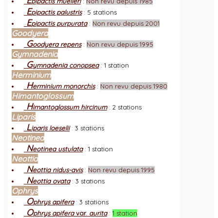
E
pipactis muelleri
:
Non revu depuis 1985
E
pipactis palustris
:
5 stations
E
pipactis purpurata
:
Non revu depuis 2001
Goodyera
G
oodyera repens
:
Non revu depuis 1995
Gymnadenia
G
ymnadenia conopsea
:
1 station
Herminium
H
erminium monorchis
:
Non revu depuis 1980
Himantoglossum
H
imantoglossum hircinum
:
2 stations
Liparis
L
iparis loeselii
:
3 stations
Neotinea
N
eotinea ustulata
:
1 station
Neottia
N
eottia nidus-avis
:
Non revu depuis 1995
N
eottia ovata
:
3 stations
Ophrys
O
phrys apifera
:
3 stations
O
phrys apifera
var.
aurita
:
1 station