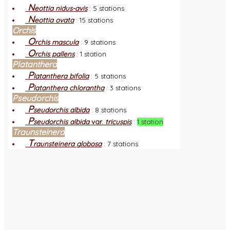
N
eottia nidus-avis
:
5 stations
N
eottia ovata
:
15 stations
Orchis
O
rchis mascula
:
9 stations
O
rchis pallens
:
1 station
Platanthera
P
latanthera bifolia
:
5 stations
P
latanthera chlorantha
:
3 stations
Pseudorchis
P
seudorchis albida
:
8 stations
P
seudorchis albida
var.
tricuspis
:
1 station
Traunsteinera
T
raunsteinera globosa
:
7 stations