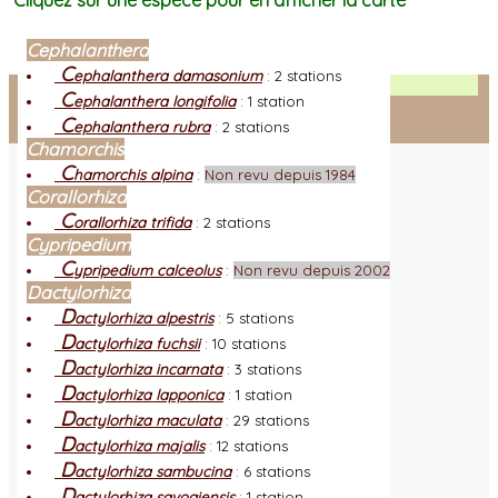
Cliquez sur une espèce pour en afficher la carte
Cephalanthera
C
ephalanthera damasonium
:
2 stations
Facebook
C
ephalanthera longifolia
:
1 station
C
ephalanthera rubra
:
2 stations
Connexion adhérent
Chamorchis
C
hamorchis alpina
:
Non revu depuis 1984
Corallorhiza
C
orallorhiza trifida
:
2 stations
Cypripedium
C
ypripedium calceolus
:
Non revu depuis 2002
Dactylorhiza
D
actylorhiza alpestris
:
5 stations
D
actylorhiza fuchsii
:
10 stations
D
actylorhiza incarnata
:
3 stations
D
actylorhiza lapponica
:
1 station
D
actylorhiza maculata
:
29 stations
D
actylorhiza majalis
:
12 stations
D
actylorhiza sambucina
:
6 stations
D
actylorhiza savogiensis
:
1 station