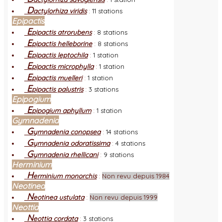
D
actylorhiza viridis
:
11 stations
Epipactis
E
pipactis atrorubens
:
8 stations
E
pipactis helleborine
:
8 stations
E
pipactis leptochila
:
1 station
E
pipactis microphylla
:
1 station
E
pipactis muelleri
:
1 station
E
pipactis palustris
:
3 stations
Epipogium
E
pipogium aphyllum
:
1 station
Gymnadenia
G
ymnadenia conopsea
:
14 stations
G
ymnadenia odoratissima
:
4 stations
G
ymnadenia rhellicani
:
9 stations
Herminium
H
erminium monorchis
:
Non revu depuis 1984
Neotinea
N
eotinea ustulata
:
Non revu depuis 1999
Neottia
N
eottia cordata
:
3 stations