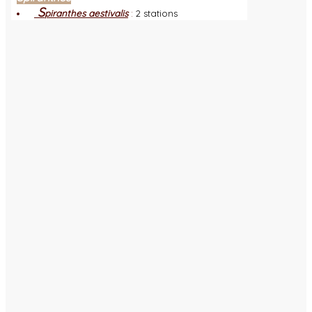
S
piranthes aestivalis
:
2 stations