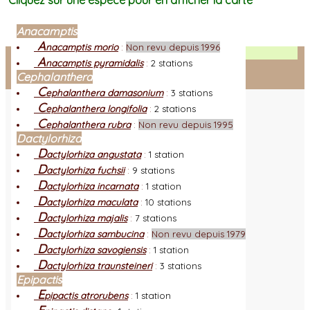
Cliquez sur une espèce pour en afficher la carte
Anacamptis
A
nacamptis morio
:
Non revu depuis 1996
Facebook
A
nacamptis pyramidalis
:
2 stations
Cephalanthera
Connexion adhérent
C
ephalanthera damasonium
:
3 stations
C
ephalanthera longifolia
:
2 stations
C
ephalanthera rubra
:
Non revu depuis 1995
Dactylorhiza
D
actylorhiza angustata
:
1 station
D
actylorhiza fuchsii
:
9 stations
D
actylorhiza incarnata
:
1 station
D
actylorhiza maculata
:
10 stations
D
actylorhiza majalis
:
7 stations
D
actylorhiza sambucina
:
Non revu depuis 1979
D
actylorhiza savogiensis
:
1 station
D
actylorhiza traunsteineri
:
3 stations
Epipactis
E
pipactis atrorubens
:
1 station