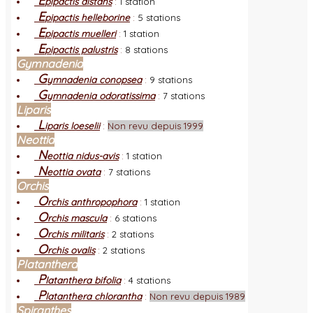
E
pipactis distans
:
1 station
E
pipactis helleborine
:
5 stations
E
pipactis muelleri
:
1 station
E
pipactis palustris
:
8 stations
Gymnadenia
G
ymnadenia conopsea
:
9 stations
G
ymnadenia odoratissima
:
7 stations
Liparis
L
iparis loeselii
:
Non revu depuis 1999
Neottia
N
eottia nidus-avis
:
1 station
N
eottia ovata
:
7 stations
Orchis
O
rchis anthropophora
:
1 station
O
rchis mascula
:
6 stations
O
rchis militaris
:
2 stations
O
rchis ovalis
:
2 stations
Platanthera
P
latanthera bifolia
:
4 stations
P
latanthera chlorantha
:
Non revu depuis 1989
Spiranthes