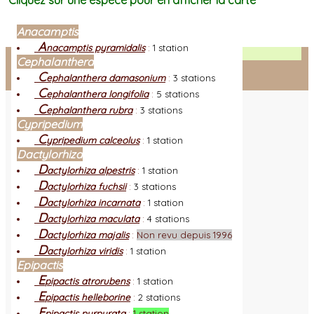
Cliquez sur une espèce pour en afficher la carte
Anacamptis
A
nacamptis pyramidalis
:
1 station
Facebook
Cephalanthera
C
ephalanthera damasonium
:
3 stations
Connexion adhérent
C
ephalanthera longifolia
:
5 stations
C
ephalanthera rubra
:
3 stations
Cypripedium
C
ypripedium calceolus
:
1 station
Dactylorhiza
D
actylorhiza alpestris
:
1 station
D
actylorhiza fuchsii
:
3 stations
D
actylorhiza incarnata
:
1 station
D
actylorhiza maculata
:
4 stations
D
actylorhiza majalis
:
Non revu depuis 1996
D
actylorhiza viridis
:
1 station
Epipactis
E
pipactis atrorubens
:
1 station
E
pipactis helleborine
:
2 stations
E
pipactis purpurata
:
1 station