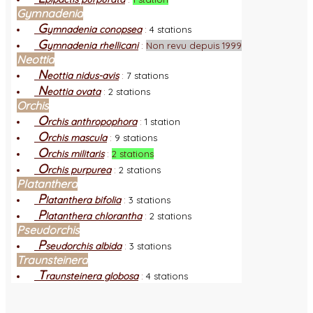
Gymnadenia
G
ymnadenia conopsea
:
4 stations
G
ymnadenia rhellicani
:
Non revu depuis 1999
Neottia
N
eottia nidus-avis
:
7 stations
N
eottia ovata
:
2 stations
Orchis
O
rchis anthropophora
:
1 station
O
rchis mascula
:
9 stations
O
rchis militaris
:
2 stations
O
rchis purpurea
:
2 stations
Platanthera
P
latanthera bifolia
:
3 stations
P
latanthera chlorantha
:
2 stations
Pseudorchis
P
seudorchis albida
:
3 stations
Traunsteinera
T
raunsteinera globosa
:
4 stations