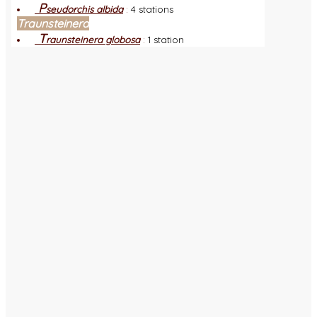
P
seudorchis albida
:
4 stations
Traunsteinera
T
raunsteinera globosa
:
1 station