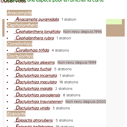
observées
Cliquez sur une espèce pour en afficher la carte
Anacamptis
A
nacamptis pyramidalis
:
1 station
Facebook
Cephalanthera
C
ephalanthera longifolia
:
Non revu depuis 1996
Connexion adhérent
C
ephalanthera rubra
:
1 station
Corallorhiza
C
orallorhiza trifida
:
4 stations
Dactylorhiza
D
actylorhiza alpestris
:
Non revu depuis 1999
D
actylorhiza fuchsii
:
5 stations
D
actylorhiza incarnata
:
1 station
D
actylorhiza maculata
:
18 stations
D
actylorhiza majalis
:
2 stations
D
actylorhiza savogiensis
:
8 stations
D
actylorhiza traunsteineri
:
Non revu depuis 2000
D
actylorhiza viridis
:
3 stations
Epipactis
E
pipactis atrorubens
:
5 stations
E
pipactis helleborine
:
19 stations