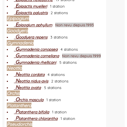
E
pipactis muelleri
:
1 station
E
pipactis palustris
:
2 stations
Epipogium
E
pipogium aphyllum
:
Non revu depuis 1993
Goodyera
G
oodyera repens
:
3 stations
Gymnadenia
G
ymnadenia conopsea
:
4 stations
G
ymnadenia corneliana
:
Non revu depuis 1999
G
ymnadenia rhellicani
:
5 stations
Neottia
N
eottia cordata
:
4 stations
N
eottia nidus-avis
:
2 stations
N
eottia ovata
:
5 stations
Orchis
O
rchis mascula
:
1 station
Platanthera
P
latanthera bifolia
:
1 station
P
latanthera chlorantha
:
1 station
Pseudorchis