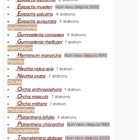
E
pipactis muelleri
:
Non revu depuis 2002
E
pipactis palustris
:
9 stations
E
pipactis purpurata
:
5 stations
Gymnadenia
G
ymnadenia conopsea
:
9 stations
G
ymnadenia rhellicani
:
1 station
Herminium
H
erminium monorchis
:
Non revu depuis 1975
Neottia
N
eottia nidus-avis
:
1 station
N
eottia ovata
:
7 stations
Orchis
O
rchis anthropophora
:
1 station
O
rchis mascula
:
7 stations
O
rchis militaris
:
1 station
Platanthera
P
latanthera bifolia
:
4 stations
P
latanthera chlorantha
:
Non revu depuis 1985
Traunsteinera
T
raunsteinera globosa
:
Non revu depuis 2000