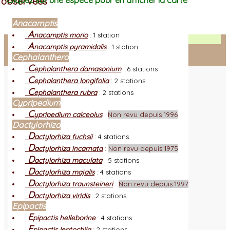
observées
Cliquez sur une espèce pour en afficher la carte
Anacamptis
A
nacamptis morio
:
1 station
Facebook
A
nacamptis pyramidalis
:
1 station
Cephalanthera
Connexion adhérent
C
ephalanthera damasonium
:
6 stations
C
ephalanthera longifolia
:
2 stations
C
ephalanthera rubra
:
2 stations
Cypripedium
C
ypripedium calceolus
:
Non revu depuis 1996
Dactylorhiza
D
actylorhiza fuchsii
:
4 stations
D
actylorhiza incarnata
:
Non revu depuis 1975
D
actylorhiza maculata
:
5 stations
D
actylorhiza majalis
:
4 stations
D
actylorhiza traunsteineri
:
Non revu depuis 1997
D
actylorhiza viridis
:
2 stations
Epipactis
E
pipactis helleborine
:
4 stations
E
pipactis leptochila
:
2 stations