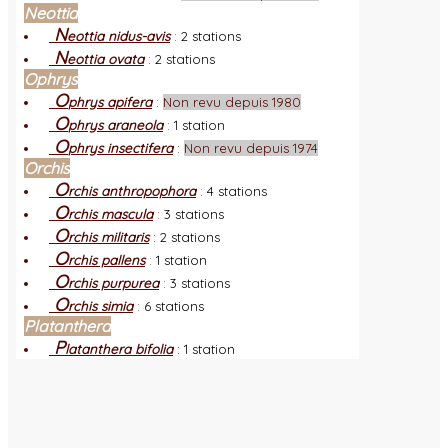
Neottia
N
eottia nidus-avis
:
2 stations
N
eottia ovata
:
2 stations
Ophrys
O
phrys apifera
:
Non revu depuis 1980
O
phrys araneola
:
1 station
O
phrys insectifera
:
Non revu depuis 1974
Orchis
O
rchis anthropophora
:
4 stations
O
rchis mascula
:
3 stations
O
rchis militaris
:
2 stations
O
rchis pallens
:
1 station
O
rchis purpurea
:
3 stations
O
rchis simia
:
6 stations
Platanthera
P
latanthera bifolia
:
1 station