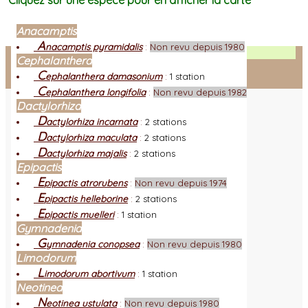
Cliquez sur une espèce pour en afficher la carte
Anacamptis
A
nacamptis pyramidalis
:
Non revu depuis 1980
Facebook
Cephalanthera
C
ephalanthera damasonium
:
1 station
Connexion adhérent
C
ephalanthera longifolia
:
Non revu depuis 1982
Dactylorhiza
D
actylorhiza incarnata
:
2 stations
D
actylorhiza maculata
:
2 stations
D
actylorhiza majalis
:
2 stations
Epipactis
E
pipactis atrorubens
:
Non revu depuis 1974
E
pipactis helleborine
:
2 stations
E
pipactis muelleri
:
1 station
Gymnadenia
G
ymnadenia conopsea
:
Non revu depuis 1980
Limodorum
L
imodorum abortivum
:
1 station
Neotinea
N
eotinea ustulata
:
Non revu depuis 1980