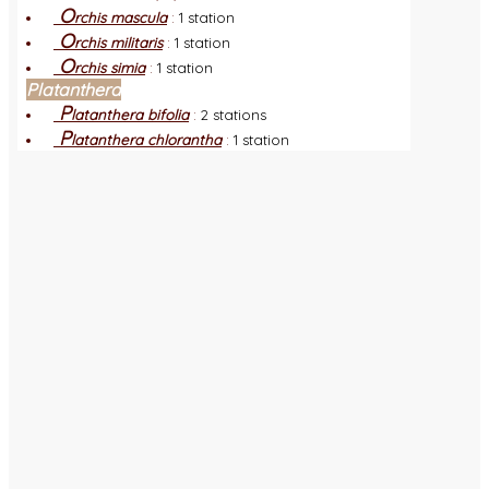
O
rchis mascula
:
1 station
O
rchis militaris
:
1 station
O
rchis simia
:
1 station
Platanthera
P
latanthera bifolia
:
2 stations
P
latanthera chlorantha
:
1 station