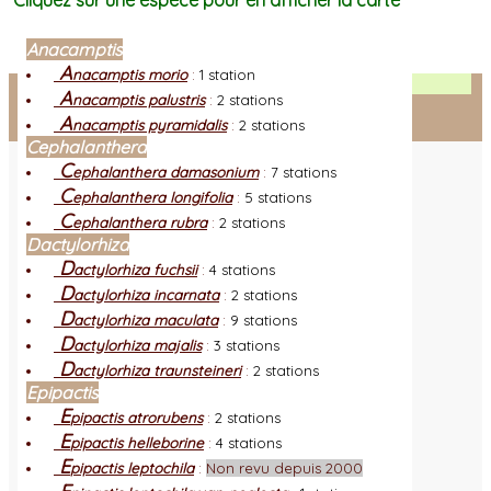
Cliquez sur une espèce pour en afficher la carte
Anacamptis
A
nacamptis morio
:
1 station
Facebook
A
nacamptis palustris
:
2 stations
A
nacamptis pyramidalis
:
2 stations
Connexion adhérent
Cephalanthera
C
ephalanthera damasonium
:
7 stations
C
ephalanthera longifolia
:
5 stations
C
ephalanthera rubra
:
2 stations
Dactylorhiza
D
actylorhiza fuchsii
:
4 stations
D
actylorhiza incarnata
:
2 stations
D
actylorhiza maculata
:
9 stations
D
actylorhiza majalis
:
3 stations
D
actylorhiza traunsteineri
:
2 stations
Epipactis
E
pipactis atrorubens
:
2 stations
E
pipactis helleborine
:
4 stations
E
pipactis leptochila
:
Non revu depuis 2000