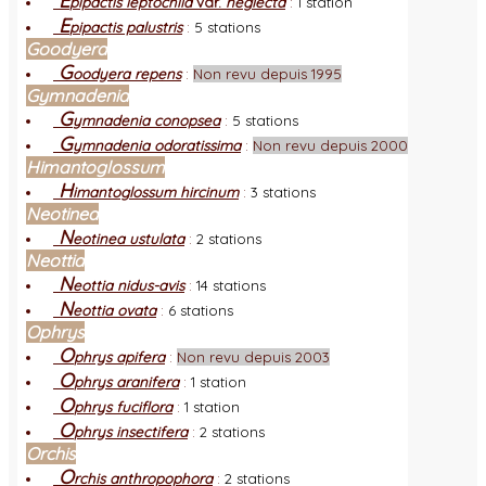
E
pipactis leptochila
var.
neglecta
:
1 station
E
pipactis palustris
:
5 stations
Goodyera
G
oodyera repens
:
Non revu depuis 1995
Gymnadenia
G
ymnadenia conopsea
:
5 stations
G
ymnadenia odoratissima
:
Non revu depuis 2000
Himantoglossum
H
imantoglossum hircinum
:
3 stations
Neotinea
N
eotinea ustulata
:
2 stations
Neottia
N
eottia nidus-avis
:
14 stations
N
eottia ovata
:
6 stations
Ophrys
O
phrys apifera
:
Non revu depuis 2003
O
phrys aranifera
:
1 station
O
phrys fuciflora
:
1 station
O
phrys insectifera
:
2 stations
Orchis
O
rchis anthropophora
:
2 stations