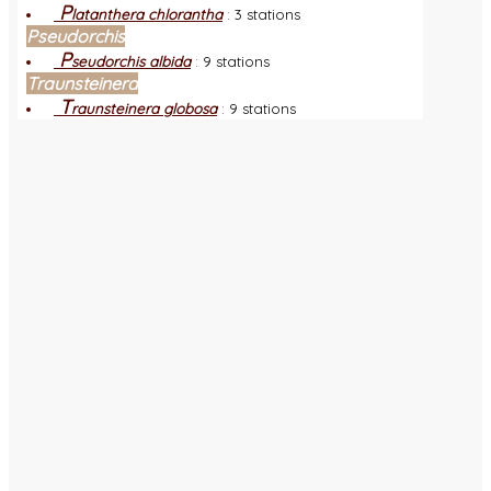
P
latanthera chlorantha
:
3 stations
Pseudorchis
P
seudorchis albida
:
9 stations
Traunsteinera
T
raunsteinera globosa
:
9 stations