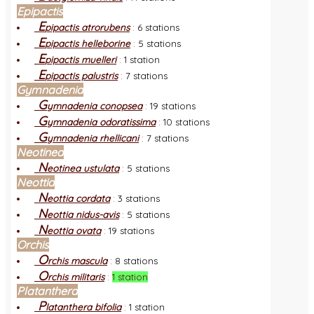
Epipactis
E
pipactis atrorubens
:
6 stations
E
pipactis helleborine
:
5 stations
E
pipactis muelleri
:
1 station
E
pipactis palustris
:
7 stations
Gymnadenia
G
ymnadenia conopsea
:
19 stations
G
ymnadenia odoratissima
:
10 stations
G
ymnadenia rhellicani
:
7 stations
Neotinea
N
eotinea ustulata
:
5 stations
Neottia
N
eottia cordata
:
3 stations
N
eottia nidus-avis
:
5 stations
N
eottia ovata
:
19 stations
Orchis
O
rchis mascula
:
8 stations
O
rchis militaris
:
1 station
Platanthera
P
latanthera bifolia
:
1 station