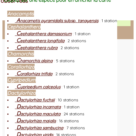
observées
Cliquez sur une espèce pour en afficher la carte
Anacamptis
A
nacamptis pyramidalis
subsp.
tanayensis
:
1 station
Facebook
Cephalanthera
C
ephalanthera damasonium
:
1 station
Connexion adhérent
C
ephalanthera longifolia
:
2 stations
C
ephalanthera rubra
:
2 stations
Chamorchis
C
hamorchis alpina
:
5 stations
Corallorhiza
C
orallorhiza trifida
:
2 stations
Cypripedium
C
ypripedium calceolus
:
1 station
Dactylorhiza
D
actylorhiza fuchsii
:
10 stations
D
actylorhiza incarnata
:
1 station
D
actylorhiza maculata
:
24 stations
D
actylorhiza majalis
:
16 stations
D
actylorhiza sambucina
:
7 stations
D
actylorhiza viridis
:
14 stations