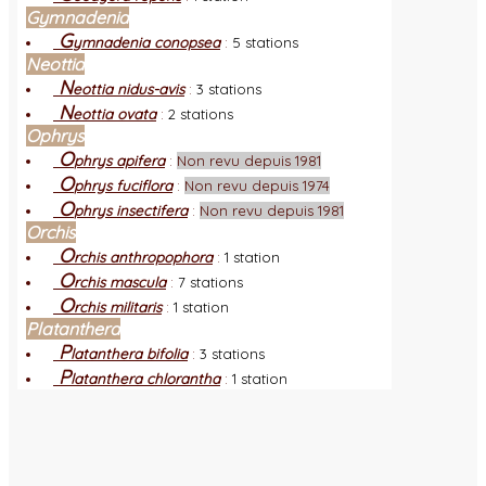
Gymnadenia
G
ymnadenia conopsea
:
5 stations
Neottia
N
eottia nidus-avis
:
3 stations
N
eottia ovata
:
2 stations
Ophrys
O
phrys apifera
:
Non revu depuis 1981
O
phrys fuciflora
:
Non revu depuis 1974
O
phrys insectifera
:
Non revu depuis 1981
Orchis
O
rchis anthropophora
:
1 station
O
rchis mascula
:
7 stations
O
rchis militaris
:
1 station
Platanthera
P
latanthera bifolia
:
3 stations
P
latanthera chlorantha
:
1 station