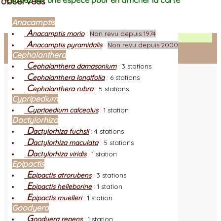
observées
Cliquez sur une espèce pour en afficher la carte
Anacamptis
A
nacamptis morio
:
Non revu depuis 1974
Facebook
A
nacamptis pyramidalis
:
Non revu depuis 2000
Cephalanthera
Connexion adhérent
C
ephalanthera damasonium
:
3 stations
C
ephalanthera longifolia
:
6 stations
C
ephalanthera rubra
:
5 stations
Cypripedium
C
ypripedium calceolus
:
1 station
Dactylorhiza
D
actylorhiza fuchsii
:
4 stations
D
actylorhiza maculata
:
5 stations
D
actylorhiza viridis
:
1 station
Epipactis
E
pipactis atrorubens
:
3 stations
E
pipactis helleborine
:
1 station
E
pipactis muelleri
:
1 station
Goodyera
G
oodyera repens
:
1 station