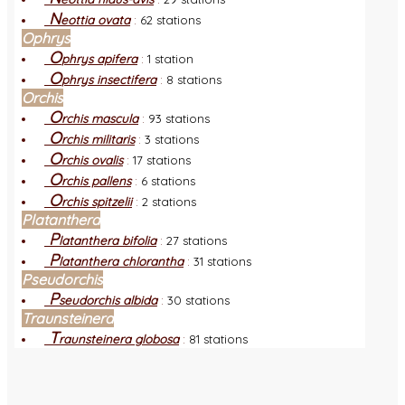
N
eottia ovata
:
62 stations
Ophrys
O
phrys apifera
:
1 station
O
phrys insectifera
:
8 stations
Orchis
O
rchis mascula
:
93 stations
O
rchis militaris
:
3 stations
O
rchis ovalis
:
17 stations
O
rchis pallens
:
6 stations
O
rchis spitzelii
:
2 stations
Platanthera
P
latanthera bifolia
:
27 stations
P
latanthera chlorantha
:
31 stations
Pseudorchis
P
seudorchis albida
:
30 stations
Traunsteinera
T
raunsteinera globosa
:
81 stations