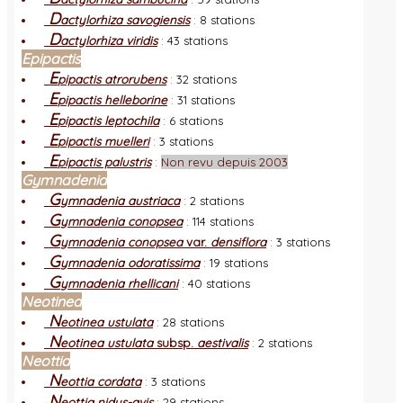
D
actylorhiza savogiensis
:
8 stations
D
actylorhiza viridis
:
43 stations
Epipactis
E
pipactis atrorubens
:
32 stations
E
pipactis helleborine
:
31 stations
E
pipactis leptochila
:
6 stations
E
pipactis muelleri
:
3 stations
E
pipactis palustris
:
Non revu depuis 2003
Gymnadenia
G
ymnadenia austriaca
:
2 stations
G
ymnadenia conopsea
:
114 stations
G
ymnadenia conopsea
var.
densiflora
:
3 stations
G
ymnadenia odoratissima
:
19 stations
G
ymnadenia rhellicani
:
40 stations
Neotinea
N
eotinea ustulata
:
28 stations
N
eotinea ustulata
subsp.
aestivalis
:
2 stations
Neottia
N
eottia cordata
:
3 stations
N
eottia nidus-avis
:
29 stations