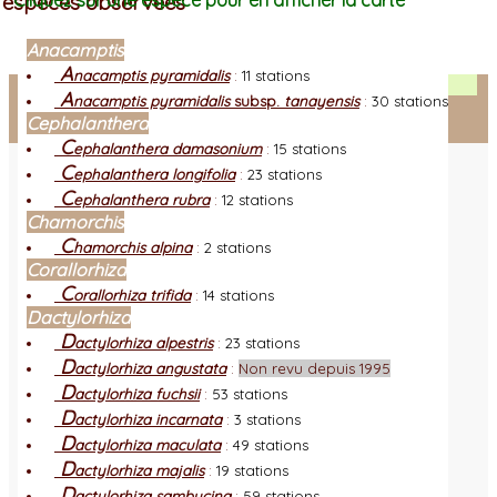
espèces observées
Cliquez sur une espèce pour en afficher la carte
Anacamptis
A
nacamptis pyramidalis
:
11 stations
Facebook
A
nacamptis pyramidalis
subsp.
tanayensis
:
30 stations
Cephalanthera
Connexion adhérent
C
ephalanthera damasonium
:
15 stations
C
ephalanthera longifolia
:
23 stations
C
ephalanthera rubra
:
12 stations
Chamorchis
C
hamorchis alpina
:
2 stations
Corallorhiza
C
orallorhiza trifida
:
14 stations
Dactylorhiza
D
actylorhiza alpestris
:
23 stations
D
actylorhiza angustata
:
Non revu depuis 1995
D
actylorhiza fuchsii
:
53 stations
D
actylorhiza incarnata
:
3 stations
D
actylorhiza maculata
:
49 stations
D
actylorhiza majalis
:
19 stations
D
actylorhiza sambucina
:
59 stations