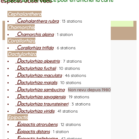
espèces observées
Cliquez sur une espèce pour en afficher la carte
Cephalanthera
C
ephalanthera rubra
:
13 stations
Facebook
Chamorchis
C
hamorchis alpina
:
1 station
Connexion adhérent
Corallorhiza
C
orallorhiza trifida
:
6 stations
Dactylorhiza
D
actylorhiza alpestris
:
7 stations
D
actylorhiza fuchsii
:
10 stations
D
actylorhiza maculata
:
46 stations
D
actylorhiza majalis
:
10 stations
D
actylorhiza sambucina
:
Non revu depuis 1980
D
actylorhiza savogiensis
:
19 stations
D
actylorhiza traunsteineri
:
3 stations
D
actylorhiza viridis
:
41 stations
Epipactis
E
pipactis atrorubens
:
12 stations
E
pipactis distans
:
1 station
E
pipactis helleborine
:
42 stations