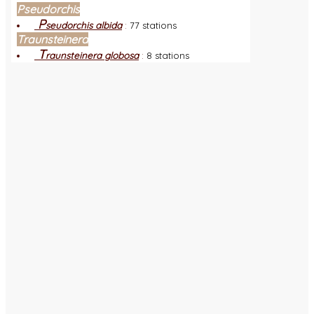
Pseudorchis
P
seudorchis albida
:
77 stations
Traunsteinera
T
raunsteinera globosa
:
8 stations