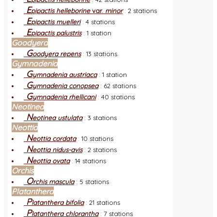
E
pipactis helleborine
var.
minor
:
2 stations
E
pipactis muelleri
:
4 stations
E
pipactis palustris
:
1 station
Goodyera
G
oodyera repens
:
13 stations
Gymnadenia
G
ymnadenia austriaca
:
1 station
G
ymnadenia conopsea
:
62 stations
G
ymnadenia rhellicani
:
40 stations
Neotinea
N
eotinea ustulata
:
3 stations
Neottia
N
eottia cordata
:
10 stations
N
eottia nidus-avis
:
2 stations
N
eottia ovata
:
14 stations
Orchis
O
rchis mascula
:
5 stations
Platanthera
P
latanthera bifolia
:
21 stations
P
latanthera chlorantha
:
7 stations