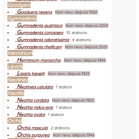
Goodyera
G
oodyera repens
:
Non revu depuis 1920
Gymnadenia
G
ymnadenia austriaca
:
Non revu depuis 2001
G
ymnadenia conopsea
:
10 stations
G
ymnadenia odoratissima
:
4 stations
G
ymnadenia rhellicani
:
Non revu depuis 2001
Herminium
H
erminium monorchis
:
Non revu depuis 1946
Liparis
L
iparis loeselii
:
Non revu depuis 1925
Neotinea
N
eotinea ustulata
:
1 station
Neottia
N
eottia cordata
:
Non revu depuis 1920
N
eottia nidus-avis
:
1 station
N
eottia ovata
:
1 station
Orchis
O
rchis mascula
:
2 stations
O
rchis purpurea
:
Non revu depuis 1946