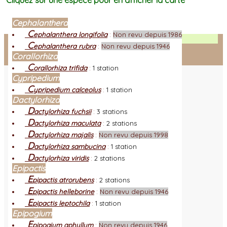
Cliquez sur une espèce pour en afficher la carte
Cephalanthera
C
ephalanthera longifolia
:
Non revu depuis 1986
Facebook
C
ephalanthera rubra
:
Non revu depuis 1946
Corallorhiza
Connexion adhérent
C
orallorhiza trifida
:
1 station
Cypripedium
C
ypripedium calceolus
:
1 station
Dactylorhiza
D
actylorhiza fuchsii
:
3 stations
D
actylorhiza maculata
:
2 stations
D
actylorhiza majalis
:
Non revu depuis 1998
D
actylorhiza sambucina
:
1 station
D
actylorhiza viridis
:
2 stations
Epipactis
E
pipactis atrorubens
:
2 stations
E
pipactis helleborine
:
Non revu depuis 1946
E
pipactis leptochila
:
1 station
Epipogium
E
pipogium aphyllum
:
Non revu depuis 1946