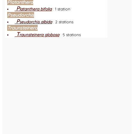
Platanthera
P
latanthera bifolia
:
1 station
Pseudorchis
P
seudorchis albida
:
2 stations
Traunsteinera
T
raunsteinera globosa
:
5 stations