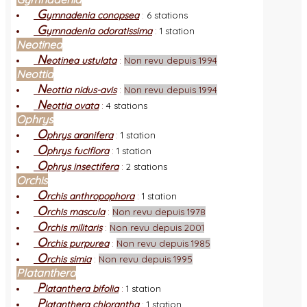
G
ymnadenia conopsea
:
6 stations
G
ymnadenia odoratissima
:
1 station
Neotinea
N
eotinea ustulata
:
Non revu depuis 1994
Neottia
N
eottia nidus-avis
:
Non revu depuis 1994
N
eottia ovata
:
4 stations
Ophrys
O
phrys aranifera
:
1 station
O
phrys fuciflora
:
1 station
O
phrys insectifera
:
2 stations
Orchis
O
rchis anthropophora
:
1 station
O
rchis mascula
:
Non revu depuis 1978
O
rchis militaris
:
Non revu depuis 2001
O
rchis purpurea
:
Non revu depuis 1985
O
rchis simia
:
Non revu depuis 1995
Platanthera
P
latanthera bifolia
:
1 station
P
latanthera chlorantha
:
1 station