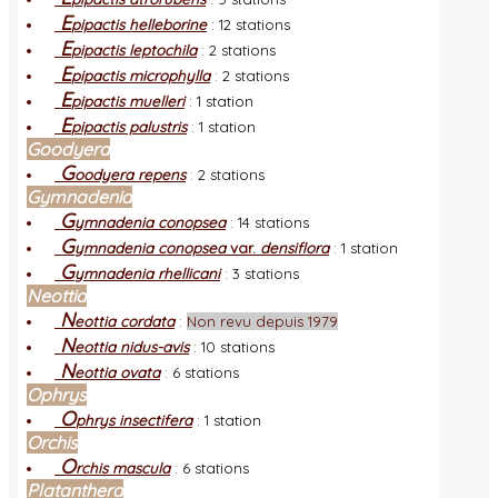
E
pipactis helleborine
:
12 stations
E
pipactis leptochila
:
2 stations
E
pipactis microphylla
:
2 stations
E
pipactis muelleri
:
1 station
E
pipactis palustris
:
1 station
Goodyera
G
oodyera repens
:
2 stations
Gymnadenia
G
ymnadenia conopsea
:
14 stations
G
ymnadenia conopsea
var.
densiflora
:
1 station
G
ymnadenia rhellicani
:
3 stations
Neottia
N
eottia cordata
:
Non revu depuis 1979
N
eottia nidus-avis
:
10 stations
N
eottia ovata
:
6 stations
Ophrys
O
phrys insectifera
:
1 station
Orchis
O
rchis mascula
:
6 stations
Platanthera