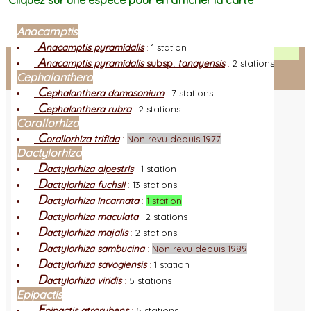
Cliquez sur une espèce pour en afficher la carte
Anacamptis
A
nacamptis pyramidalis
:
1 station
Facebook
A
nacamptis pyramidalis
subsp.
tanayensis
:
2 stations
Cephalanthera
Connexion adhérent
C
ephalanthera damasonium
:
7 stations
C
ephalanthera rubra
:
2 stations
Corallorhiza
C
orallorhiza trifida
:
Non revu depuis 1977
Dactylorhiza
D
actylorhiza alpestris
:
1 station
D
actylorhiza fuchsii
:
13 stations
D
actylorhiza incarnata
:
1 station
D
actylorhiza maculata
:
2 stations
D
actylorhiza majalis
:
2 stations
D
actylorhiza sambucina
:
Non revu depuis 1989
D
actylorhiza savogiensis
:
1 station
D
actylorhiza viridis
:
5 stations
Epipactis
E
pipactis atrorubens
:
5 stations