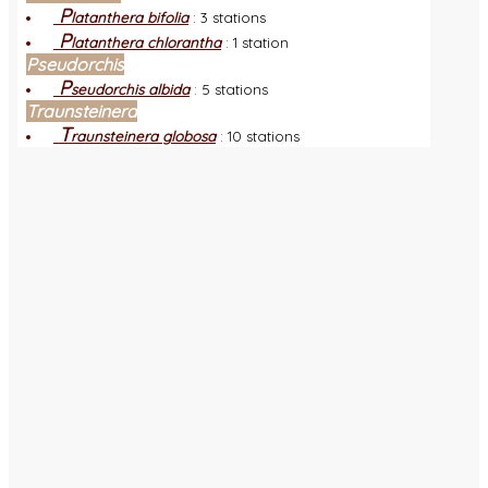
P
latanthera bifolia
:
3 stations
P
latanthera chlorantha
:
1 station
Pseudorchis
P
seudorchis albida
:
5 stations
Traunsteinera
T
raunsteinera globosa
:
10 stations